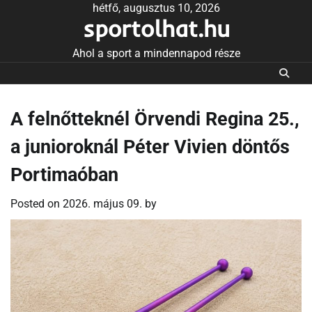
Skip
hétfő, augusztus 10, 2026
sportolhat.hu
to
content
Ahol a sport a mindennapod része
A felnőtteknél Örvendi Regina 25.,
a junioroknál Péter Vivien döntős
Portimaóban
Posted on
2026. május 09.
by