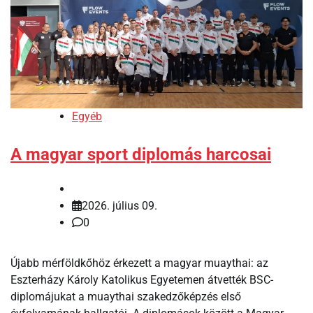
Egyéb
A magyar sport diplomás harcosai
2026. július 09.
0
Újabb mérföldkőhöz érkezett a magyar muaythai: az
Eszterházy Károly Katolikus Egyetemen átvették BSC-
diplomájukat a muaythai szakedzőképzés első