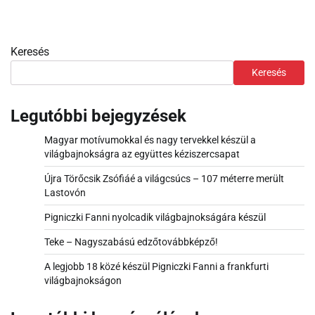
Keresés
Keresés
Legutóbbi bejegyzések
Magyar motívumokkal és nagy tervekkel készül a
világbajnokságra az együttes kéziszercsapat
Újra Törőcsik Zsófiáé a világcsúcs – 107 méterre merült
Lastovón
Pigniczki Fanni nyolcadik világbajnokságára készül
Teke – Nagyszabású edzőtovábbképző!
A legjobb 18 közé készül Pigniczki Fanni a frankfurti
világbajnokságon