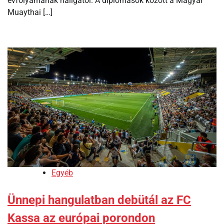
évfolyamának hallgatói. A diplomások között a Magyar
Muaythai […]
Egyéb
Ünnepi hangulatban debütál az FC
Kassa az európai porondon