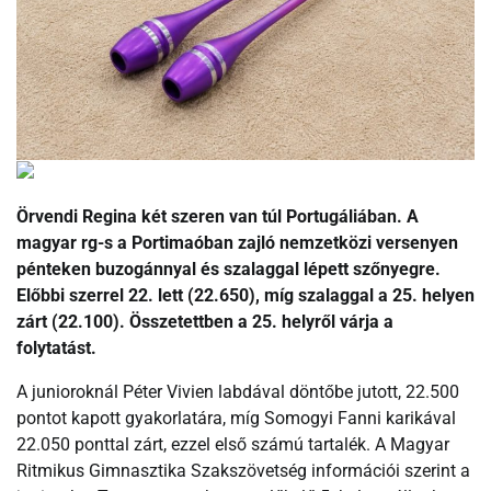
Örvendi Regina két szeren van túl Portugáliában. A
magyar rg-s a Portimaóban zajló nemzetközi versenyen
pénteken buzogánnyal és szalaggal lépett szőnyegre.
Előbbi szerrel 22. lett (22.650), míg szalaggal a 25. helyen
zárt (22.100). Összetettben a 25. helyről várja a
folytatást.
A junioroknál Péter Vivien labdával döntőbe jutott, 22.500
pontot kapott gyakorlatára, míg Somogyi Fanni karikával
22.050 ponttal zárt, ezzel első számú tartalék. A Magyar
Ritmikus Gimnasztika Szakszövetség információi szerint a