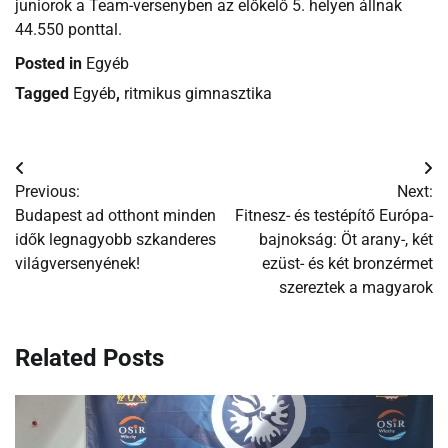
juniorok a Team-versenyben az előkelő 5. helyen állnak
44.550 ponttal.
Posted in
Egyéb
Tagged
Egyéb
,
ritmikus gimnasztika
Bejegyzés
Previous:
Next:
navigáció
Budapest ad otthont minden
Fitnesz- és testépítő Európa-
idők legnagyobb szkanderes
bajnokság: Öt arany-, két
világversenyének!
ezüst- és két bronzérmet
szereztek a magyarok
Related Posts