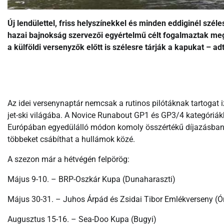
Új lendülettel, friss helyszínekkel és minden eddiginél szél
hazai bajnokság szervezői egyértelmű célt fogalmaztak me
a külföldi versenyzők előtt is szélesre tárják a kapukat – a
Az idei versenynaptár nemcsak a rutinos pilótáknak tartogat
jet-ski világába. A Novice Runabout GP1 és GP3/4 kategóriák
Európában egyedülálló módon komoly összértékű díjazásban ré
többeket csábíthat a hullámok közé.
A szezon már a hétvégén felpörög:
Május 9-10. – BRP-Oszkár Kupa (Dunaharaszti)
Május 30-31. – Juhos Árpád és Zsidai Tibor Emlékverseny (
Augusztus 15-16. – Sea-Doo Kupa (Bugyi)