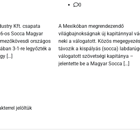
0
ustry Kft. csapata
A Mexikóban megrendezendő
026-os Socca Magyar
világbajnokságnak új kapitánnyal vá
A mezőkövesdi országos
neki a válogatott. Közös megegyezés
ában 3-1-re legyőzték a
távozik a kispályás (socca) labdarúg
gy […]
válogatott szövetségi kapitánya –
jelentette be a Magyar Socca […]
kterrel jelöltük