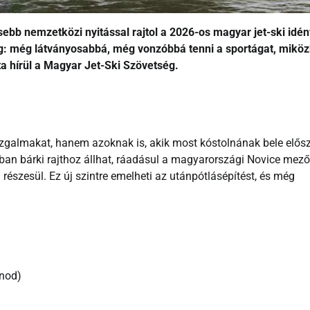
esebb nemzetközi nyitással rajtol a 2026-os magyar jet-ski idén
g: még látványosabbá, még vonzóbbá tenni a sportágat, mikö
dta hírül a Magyar Jet-Ski Szövetség.
 izgalmakat, hanem azoknak is, akik most kóstolnának bele elős
ban bárki rajthoz állhat, ráadásul a magyarországi Novice mez
szesül. Ez új szintre emelheti az utánpótlásépítést, és még
Ónod)