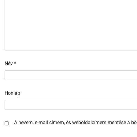
Név
*
Honlap
A nevem, e-mail címem, és weboldalcímem mentése a b