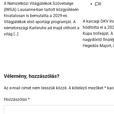
A Nemzetközi Világjátékok Szövetsége
0
(IWGA) Lausanne-ban tartott közgyűlésén
hivatalosan is bemutatta a 2029-es
A karcagi DKV Ind
Világjátékok első sportági programját. A
hódította el a 2
németországi Karlsruhe ad majd otthont a
Kupa trófeáját. 
világ […]
nagydöntő fináléj
Hegedűs Majort, í
Vélemény, hozzászólás?
Az e-mail címet nem tesszük közzé.
A kötelező mezőket
*
kara
Hozzászólás
*