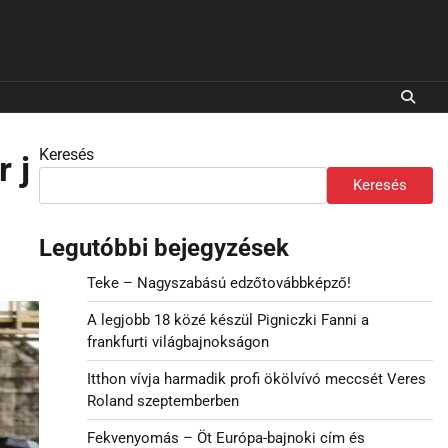
Keresés
 j
Keresés
Legutóbbi bejegyzések
Teke – Nagyszabású edzőtovábbképző!
A legjobb 18 közé készül Pigniczki Fanni a
frankfurti világbajnokságon
Itthon vívja harmadik profi ökölvívó meccsét Veres
Roland szeptemberben
Fekvenyomás – Öt Európa-bajnoki cím és