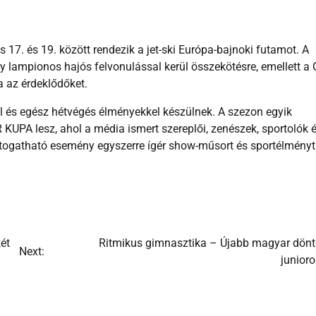
s 17. és 19. között rendezik a jet-ski Európa-bajnoki futamot. A
y lampionos hajós felvonulással kerül összekötésre, emellett a 
a az érdeklődőket.
l és egész hétvégés élményekkel készülnek. A szezon egyik
KUPA lesz, ahol a média ismert szereplői, zenészek, sportolók 
átogatható esemény egyszerre ígér show-műsort és sportélményt
két
Ritmikus gimnasztika – Újabb magyar dönt
Next:
junior