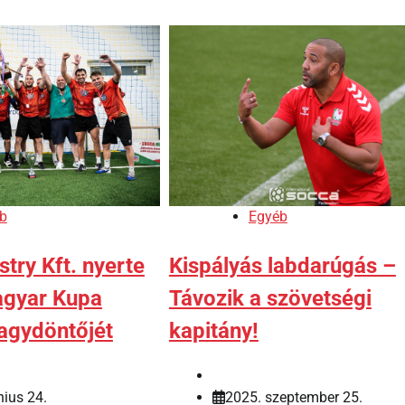
b
Egyéb
try Kft. nyerte
Kispályás labdarúgás –
agyar Kupa
Távozik a szövetségi
agydöntőjét
kapitány!
nius 24.
2025. szeptember 25.