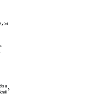
Győri
és
.
ős a
oknál