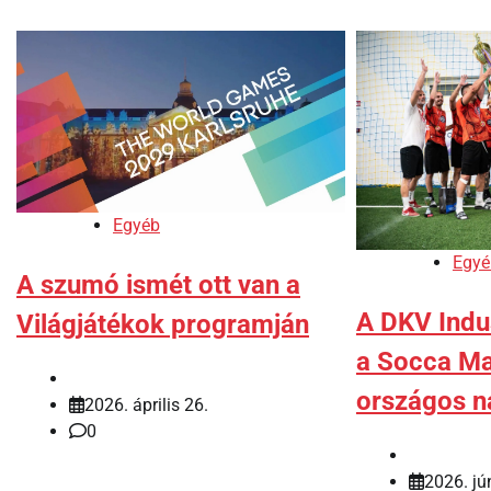
Egyéb
Egyé
A szumó ismét ott van a
A DKV Indus
Világjátékok programján
a Socca M
országos n
2026. április 26.
0
2026. jú