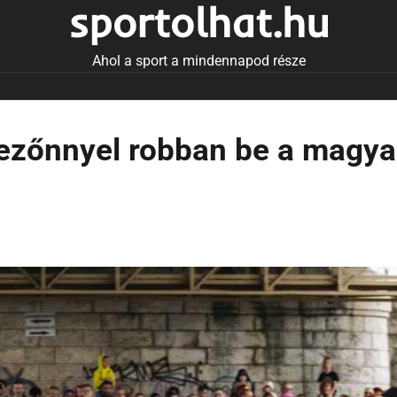
sportolhat.hu
Ahol a sport a mindennapod része
ezőnnyel robban be a magyar