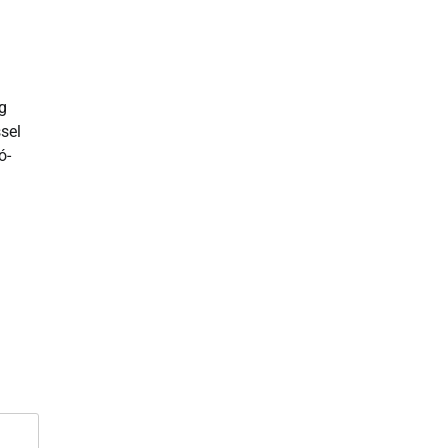
g
sel
ó-