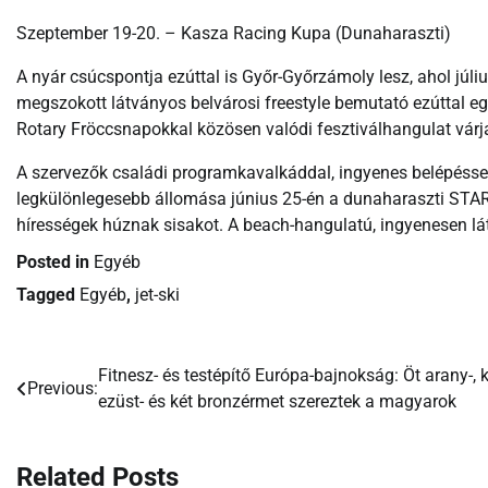
Szeptember 19-20. – Kasza Racing Kupa (Dunaharaszti)
A nyár csúcspontja ezúttal is Győr-Győrzámoly lesz, ahol júliu
megszokott látványos belvárosi freestyle bemutató ezúttal eg
Rotary Fröccsnapokkal közösen valódi fesztiválhangulat várj
A szervezők családi programkavalkáddal, ingyenes belépésse
legkülönlegesebb állomása június 25-én a dunaharaszti STAR 
hírességek húznak sisakot. A beach-hangulatú, ingyenesen l
Posted in
Egyéb
Tagged
Egyéb
,
jet-ski
Fitnesz- és testépítő Európa-bajnokság: Öt arany-, 
Bejegyzés
Previous:
ezüst- és két bronzérmet szereztek a magyarok
navigáció
Related Posts