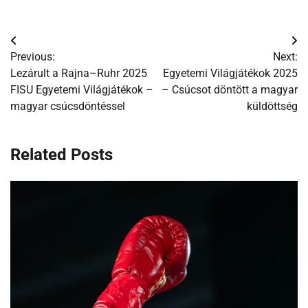
Bejegyzés
Previous:
Next:
navigáció
Lezárult a Rajna–Ruhr 2025
Egyetemi Világjátékok 2025
FISU Egyetemi Világjátékok –
– Csúcsot döntött a magyar
magyar csúcsdöntéssel
küldöttség
Related Posts