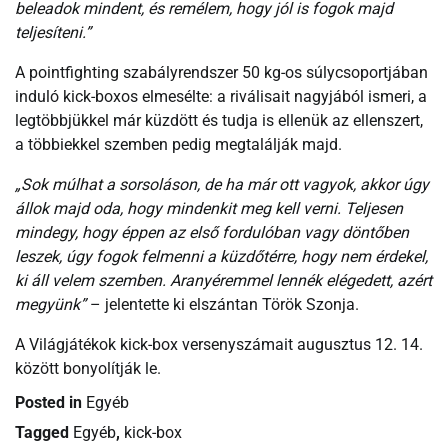
beleadok mindent, és remélem, hogy jól is fogok majd
teljesíteni.”
A pointfighting szabályrendszer 50 kg-os súlycsoportjában
induló kick-boxos elmesélte: a riválisait nagyjából ismeri, a
legtöbbjükkel már küzdött és tudja is ellenük az ellenszert,
a többiekkel szemben pedig megtalálják majd.
„Sok múlhat a sorsoláson, de ha már ott vagyok, akkor úgy
állok majd oda, hogy mindenkit meg kell verni. Teljesen
mindegy, hogy éppen az első fordulóban vagy döntőben
leszek, úgy fogok felmenni a küzdőtérre, hogy nem érdekel,
ki áll velem szemben. Aranyéremmel lennék elégedett, azért
megyünk”
– jelentette ki elszántan Török Szonja.
A Világjátékok kick-box versenyszámait augusztus 12. 14.
között bonyolítják le.
Posted in
Egyéb
Tagged
Egyéb
,
kick-box