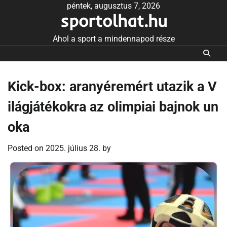
Skip
péntek, augusztus 7, 2026
sportolhat.hu
to
content
Ahol a sport a mindennapod része
Kick-box: aranyéremért utazik a V
ilágjátékokra az olimpiai bajnok un
oka
Posted on
2025. július 28.
by