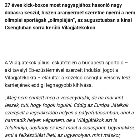
27 éves kick-boxos most nagyapjához hasonló nagy
dobásra készül, hiszen aranyérmet szeretne nyerni a nem
olimpiai sportágak „olimpiáján”, az augusztusban a kínai
Csengtuban sorra kerülő Világjátékokon.
A Világjátékok júliusi eskütételén a budapesti sportoló –
aki tavalyi Eb-ezüstérmével szerzett indulási jogot a
Világjátékokra – elárulta: a közelgő csengtui verseny lesz
karrierjének eddigi legnagyobb kihívása.
„Még nem érintett meg a versenydrukk, de ha már kint
leszek, tuti, hogy fogok izgulni. Eddig az Európa Játékok
szerepelt a legelőkelőbb helyen a pályafutásomban, ahol a
harmadik helyen végeztem, de a Világjátékok azt is
felülmúlja, úgyhogy ez lesz most a csúcspont. Ugyanakkor,
ami a felkészülést illeti, az ugyanolyan, mint máskor,