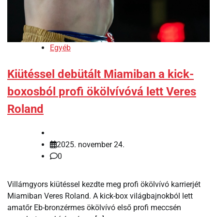
Egyéb
Kiütéssel debütált Miamiban a kick-
boxosból profi ökölvívóvá lett Veres
Roland
2025. november 24.
0
Villámgyors kiütéssel kezdte meg profi ökölvívó karrierjét
Miamiban Veres Roland. A kick-box világbajnokból lett
amatőr Eb-bronzérmes ökölvívó első profi meccsén