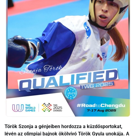
Török Szonja a génjeiben hordozza a küzdősportokat,
lévén az olimpiai bajnok ökölvívó Török Gyula unokája. A