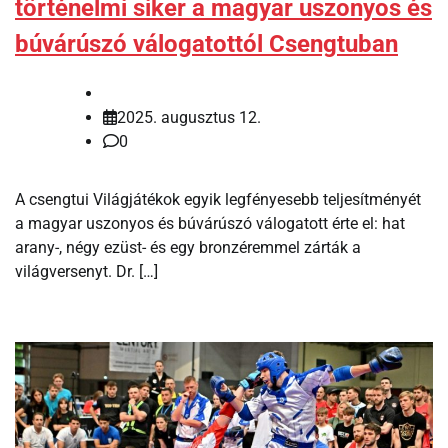
történelmi siker a magyar uszonyos és
búvárúszó válogatottól Csengtuban
2025. augusztus 12.
0
A csengtui Világjátékok egyik legfényesebb teljesítményét
a magyar uszonyos és búvárúszó válogatott érte el: hat
arany-, négy ezüst- és egy bronzéremmel zárták a
világversenyt. Dr. […]