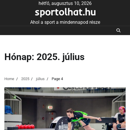
Skip
hétfő, augusztus 10, 2026
sportolhat.hu
to
content
Ahol a sport a mindennapod része
Hónap:
2025. július
Home
2025
július
Page 4