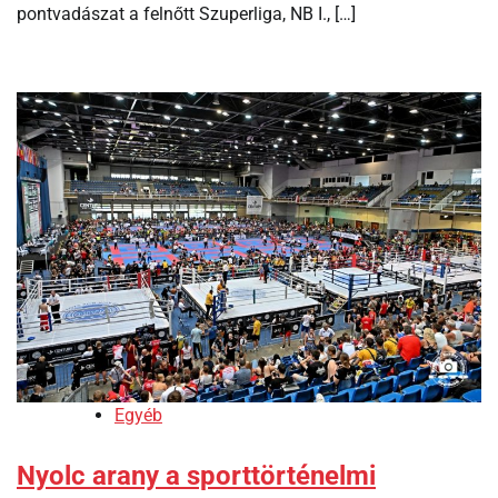
pontvadászat a felnőtt Szuperliga, NB I., […]
Egyéb
Nyolc arany a sporttörténelmi