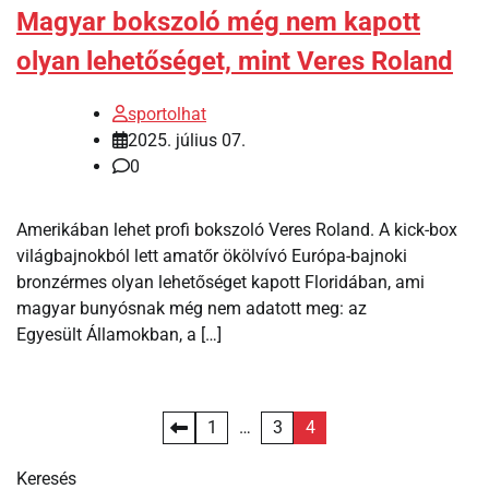
Magyar bokszoló még nem kapott
olyan lehetőséget, mint Veres Roland
sportolhat
2025. július 07.
0
Amerikában lehet profi bokszoló Veres Roland. A kick-box
világbajnokból lett amatőr ökölvívó Európa-bajnoki
bronzérmes olyan lehetőséget kapott Floridában, ami
magyar bunyósnak még nem adatott meg: az
Egyesült Államokban, a […]
Bejegyzések
1
…
3
4
lapozása
Keresés