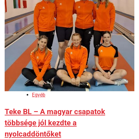
Egyéb
Teke BL – A magyar csapatok
többsége jól kezdte a
nyolcaddöntőket