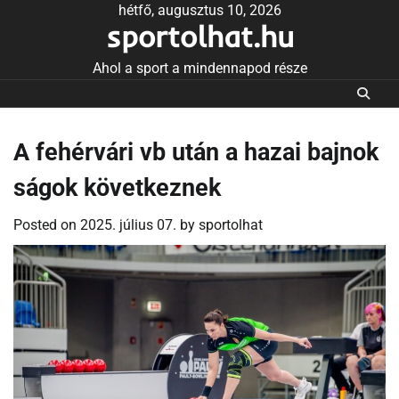
Skip
hétfő, augusztus 10, 2026
sportolhat.hu
to
content
Ahol a sport a mindennapod része
A fehérvári vb után a hazai bajnok
ságok következnek
Posted on
2025. július 07.
by
sportolhat