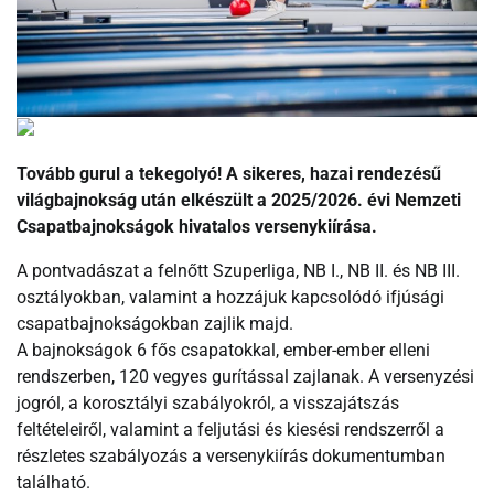
Tovább gurul a tekegolyó! A sikeres, hazai rendezésű
világbajnokság után elkészült a 2025/2026. évi Nemzeti
Csapatbajnokságok hivatalos versenykiírása.
A pontvadászat a felnőtt Szuperliga, NB I., NB II. és NB III.
osztályokban, valamint a hozzájuk kapcsolódó ifjúsági
csapatbajnokságokban zajlik majd.
A bajnokságok 6 fős csapatokkal, ember-ember elleni
rendszerben, 120 vegyes gurítással zajlanak. A versenyzési
jogról, a korosztályi szabályokról, a visszajátszás
feltételeiről, valamint a feljutási és kiesési rendszerről a
részletes szabályozás a versenykiírás dokumentumban
található.