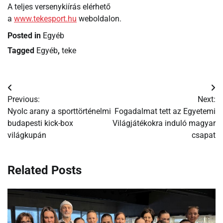
A teljes versenykiírás elérhető
a
www.tekesport.hu
weboldalon.
Posted in
Egyéb
Tagged
Egyéb
,
teke
Bejegyzés
Previous:
Next:
navigáció
Nyolc arany a sporttörténelmi
Fogadalmat tett az Egyetemi
budapesti kick-box
Világjátékokra induló magyar
világkupán
csapat
Related Posts