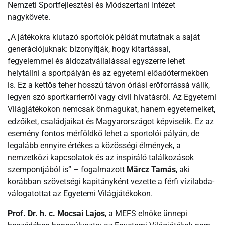
Nemzeti Sportfejlesztési és Módszertani Intézet
nagykövete.
„A játékokra kiutazó sportolók példát mutatnak a saját
generációjuknak: bizonyítják, hogy kitartással,
fegyelemmel és áldozatvállalással egyszerre lehet
helytállni a sportpályán és az egyetemi előadótermekben
is. Ez a kettős teher hosszú távon óriási erőforrássá válik,
legyen szó sportkarrierről vagy civil hivatásról. Az Egyetemi
Világjátékokon nemcsak önmagukat, hanem egyetemeiket,
edzőiket, családjaikat és Magyarországot képviselik. Ez az
esemény fontos mérföldkő lehet a sportolói pályán, de
legalább ennyire értékes a közösségi élmények, a
nemzetközi kapcsolatok és az inspiráló találkozások
szempontjából is” – fogalmazott
Märcz Tamás
, aki
korábban szövetségi kapitányként vezette a férfi vízilabda-
válogatottat az Egyetemi Világjátékokon.
Prof. Dr. h. c. Mocsai Lajos
, a MEFS elnöke ünnepi