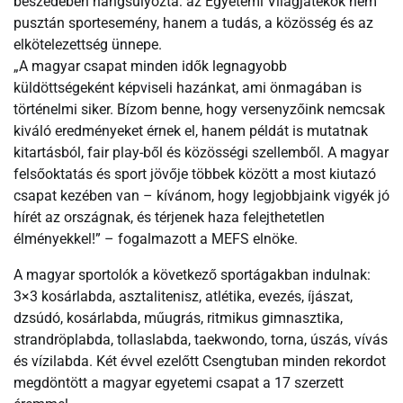
beszédében hangsúlyozta: az Egyetemi Világjátékok nem
pusztán sportesemény, hanem a tudás, a közösség és az
elkötelezettség ünnepe.
„A magyar csapat minden idők legnagyobb
küldöttségeként képviseli hazánkat, ami önmagában is
történelmi siker. Bízom benne, hogy versenyzőink nemcsak
kiváló eredményeket érnek el, hanem példát is mutatnak
kitartásból, fair play-ből és közösségi szellemből. A magyar
felsőoktatás és sport jövője többek között a most kiutazó
csapat kezében van – kívánom, hogy legjobbjaink vigyék jó
hírét az országnak, és térjenek haza felejthetetlen
élményekkel!” – fogalmazott a MEFS elnöke.
A magyar sportolók a következő sportágakban indulnak:
3×3 kosárlabda, asztalitenisz, atlétika, evezés, íjászat,
dzsúdó, kosárlabda, műugrás, ritmikus gimnasztika,
strandröplabda, tollaslabda, taekwondo, torna, úszás, vívás
és vízilabda. Két évvel ezelőtt Csengtuban minden rekordot
megdöntött a magyar egyetemi csapat a 17 szerzett