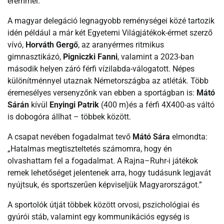
éremmel.
A magyar delegáció legnagyobb reménységei közé tartozik
idén például a már két Egyetemi Világjátékok-érmet szerző
vívó,
Horváth Gergő
, az aranyérmes ritmikus
gimnasztikázó,
Pigniczki Fanni
, valamint a 2023-ban
második helyen záró férfi vízilabda-válogatott. Népes
különítménnyel utaznak Németországba az atléták. Több
éremesélyes versenyzőnk van ebben a sportágban is:
Mátó
Sárán
kívül
Enyingi Patrik
(400 m)és a férfi 4X400-as váltó
is dobogóra állhat – többek között.
A csapat nevében fogadalmat tevő
Mátó Sára
elmondta:
„Hatalmas megtiszteltetés számomra, hogy én
olvashattam fel a fogadalmat. A Rajna–Ruhr-i játékok
remek lehetőséget jelentenek arra, hogy tudásunk legjavát
nyújtsuk, és sportszerűen képviseljük Magyarországot.”
A sportolók útját többek között orvosi, pszichológiai és
gyúrói stáb, valamint egy kommunikációs egység is