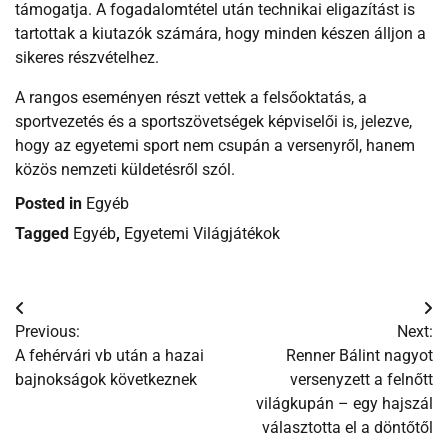
támogatja. A fogadalomtétel után technikai eligazítást is
tartottak a kiutazók számára, hogy minden készen álljon a
sikeres részvételhez.
A rangos eseményen részt vettek a felsőoktatás, a
sportvezetés és a sportszövetségek képviselői is, jelezve,
hogy az egyetemi sport nem csupán a versenyről, hanem
közös nemzeti küldetésről szól.
Posted in
Egyéb
Tagged
Egyéb
,
Egyetemi Világjátékok
Bejegyzés
Previous:
Next:
navigáció
A fehérvári vb után a hazai
Renner Bálint nagyot
bajnokságok következnek
versenyzett a felnőtt
világkupán – egy hajszál
választotta el a döntőtől