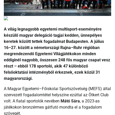
A világ legnagyobb egyetemi multisport-eseményére
készülő magyar delegáció tagjai kedden, ünnepélyes
keretek között tettek fogadalmat Budapesten. A július
16–27. között a németországi Rajna–Ruhr régióban
megrendezendő Egyetemi Világjátékokon minden
eddiginél nagyobb, összesen 248 fős magyar csapat vesz
részt – ebből 178 sportoló, akik 47 különböző
felsőoktatási intézményből érkeznek, ezek közül 31
magyarországi.
A Magyar Egyetemi–Főiskolai Sportszövetség (MEFS) által
szervezett fogadalomtétel helyszíne ezúttal az Ötkert Club
volt. A fiatal sportolók nevében
Mátó Sára
, a 2023-as
játékokon bronzérmes gátfutó mondta el a fogadalom
szövegét.