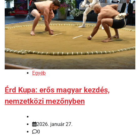
Egyéb
Érd Kupa: erős magyar kezdés,
nemzetközi mezőnyben
2026. január 27.
0