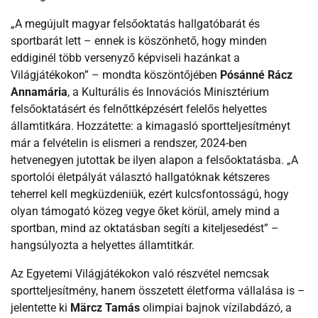
„A megújult magyar felsőoktatás hallgatóbarát és
sportbarát lett – ennek is köszönhető, hogy minden
eddiginél több versenyző képviseli hazánkat a
Világjátékokon” – mondta köszöntőjében
Pósánné Rácz
Annamária
, a Kulturális és Innovációs Minisztérium
felsőoktatásért és felnőttképzésért felelős helyettes
államtitkára. Hozzátette: a kimagasló sportteljesítményt
már a felvételin is elismeri a rendszer, 2024-ben
hetvenegyen jutottak be ilyen alapon a felsőoktatásba. „A
sportolói életpályát választó hallgatóknak kétszeres
teherrel kell megküzdeniük, ezért kulcsfontosságú, hogy
olyan támogató közeg vegye őket körül, amely mind a
sportban, mind az oktatásban segíti a kiteljesedést” –
hangsúlyozta a helyettes államtitkár.
Az Egyetemi Világjátékokon való részvétel nemcsak
sportteljesítmény, hanem összetett életforma vállalása is –
jelentette ki
Märcz Tamás
olimpiai bajnok vízilabdázó, a