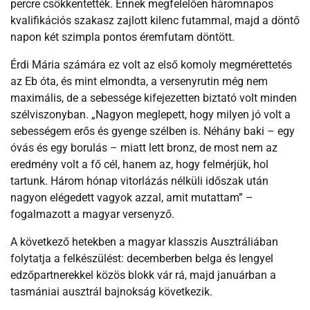
percre csökkentették. Ennek megfelelően háromnapos
kvalifikációs szakasz zajlott kilenc futammal, majd a döntő
napon két szimpla pontos éremfutam döntött.
Érdi Mária számára ez volt az első komoly megmérettetés
az Eb óta, és mint elmondta, a versenyrutin még nem
maximális, de a sebessége kifejezetten biztató volt minden
szélviszonyban. „Nagyon meglepett, hogy milyen jó volt a
sebességem erős és gyenge szélben is. Néhány baki – egy
óvás és egy borulás – miatt lett bronz, de most nem az
eredmény volt a fő cél, hanem az, hogy felmérjük, hol
tartunk. Három hónap vitorlázás nélküli időszak után
nagyon elégedett vagyok azzal, amit mutattam” –
fogalmazott a magyar versenyző.
A következő hetekben a magyar klasszis Ausztráliában
folytatja a felkészülést: decemberben belga és lengyel
edzőpartnerekkel közös blokk vár rá, majd januárban a
tasmániai ausztrál bajnokság következik.