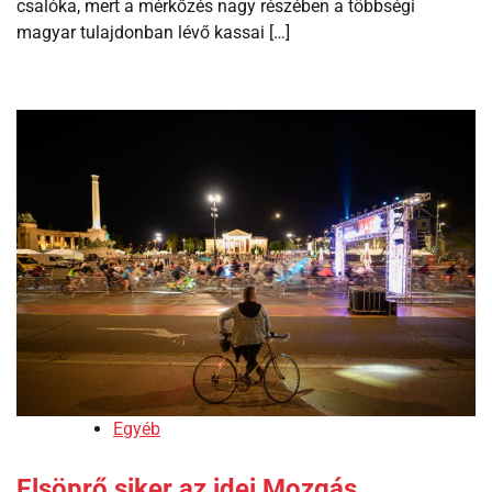
csalóka, mert a mérkőzés nagy részében a többségi
magyar tulajdonban lévő kassai […]
Egyéb
Elsöprő siker az idei Mozgás