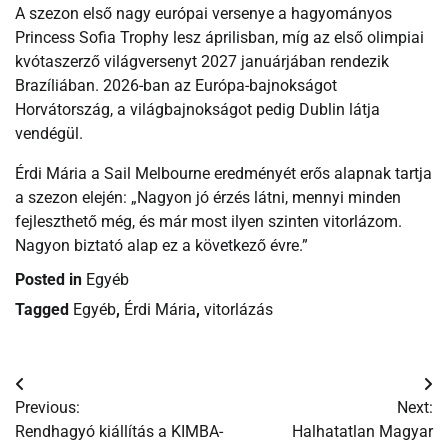
A szezon első nagy európai versenye a hagyományos
Princess Sofia Trophy lesz áprilisban, míg az első olimpiai
kvótaszerző világversenyt 2027 januárjában rendezik
Brazíliában. 2026-ban az Európa-bajnokságot
Horvátország, a világbajnokságot pedig Dublin látja
vendégül.
Érdi Mária a Sail Melbourne eredményét erős alapnak tartja
a szezon elején: „Nagyon jó érzés látni, mennyi minden
fejleszthető még, és már most ilyen szinten vitorlázom.
Nagyon biztató alap ez a következő évre.”
Posted in
Egyéb
Tagged
Egyéb
,
Érdi Mária
,
vitorlázás
Bejegyzés
Previous:
Next:
navigáció
Rendhagyó kiállítás a KIMBA-
Halhatatlan Magyar