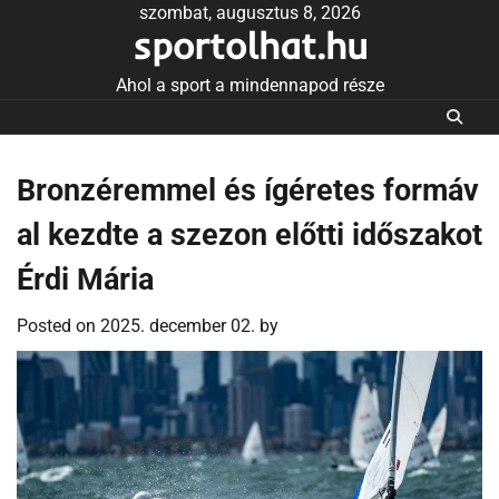
Skip
szombat, augusztus 8, 2026
sportolhat.hu
to
content
Ahol a sport a mindennapod része
Bronzéremmel és ígéretes formáv
al kezdte a szezon előtti időszakot
Érdi Mária
Posted on
2025. december 02.
by