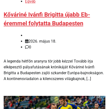
Egyéb
Kőváriné Ivánfi Brigitta újabb Eb-
éremmel folytatta Budapesten
2026. május 18.
0
A legenda hétfőn aranyra tör jobb kézzel Tovább írja
elképesztő pályafutásának krónikáját Kőváriné Ivánfi
Brigitta a Budapesten zajló szkander Európa-bajnokságon.
A kontinensviadalon a kilencszeres világbajnok, […]