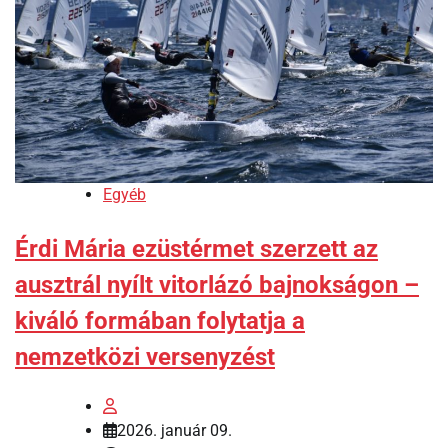
Egyéb
Érdi Mária ezüstérmet szerzett az
ausztrál nyílt vitorlázó bajnokságon –
kiváló formában folytatja a
nemzetközi versenyzést
2026. január 09.