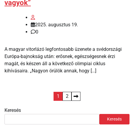
vagyok”
2025. augusztus 19.
0
A magyar vitorlázó legfontosabb üzenete a svédországi
Európa-bajnokság után: erősnek, egészségesnek érzi
magát, és készen áll a következő olimpiai ciklus
kihívásaira. „Nagyon örülök annak, hogy […]
Bejegyzések
1
2
lapozása
Keresés
Keresés