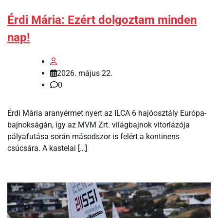
Érdi Mária: Ezért dolgoztam minden
nap!
2026. május 22.
0
Érdi Mária aranyérmet nyert az ILCA 6 hajóosztály Európa-
bajnokságán, így az MVM Zrt. világbajnok vitorlázója
pályafutása során másodszor is felért a kontinens
csúcsára. A kastelai […]