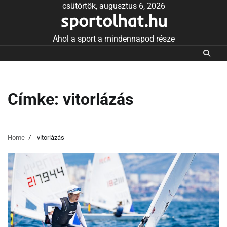
Skip
csütörtök, augusztus 6, 2026
sportolhat.hu
to
content
Ahol a sport a mindennapod része
Címke:
vitorlázás
Home
vitorlázás