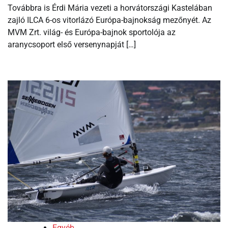
Továbbra is Érdi Mária vezeti a horvátországi Kastelában
zajló ILCA 6-os vitorlázó Európa-bajnokság mezőnyét. Az
MVM Zrt. világ- és Európa-bajnok sportolója az
aranycsoport első versenynapját […]
Egyéb