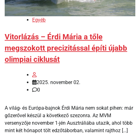
Egyéb
Vitorlázás – Érdi Mária a tőle
megszokott precizitással építi újabb
olimpiai ciklusát
2025. november 02.
0
A világ- és Európa-bajnok Érdi Mária nem sokat pihen: már
gőzerővel készül a következő szezonra. Az MVM
versenyzője november 1-jén Ausztráliába utazik, ahol több
mint két hónapot tölt edzőtáborban, valamint rajthoz […]