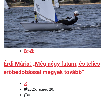
Egyéb
Érdi Mária: „Még négy futam, és teljes
erőbedobással megyek tovább”
2026. május 20.
0