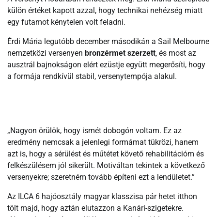
külön értéket kapott azzal, hogy technikai nehézség miatt
egy futamot kénytelen volt feladni.
Érdi Mária legutóbb december másodikán a Sail Melbourne
nemzetközi versenyen
bronzérmet szerzett
, és most az
ausztrál bajnokságon elért ezüstje együtt megerősíti, hogy
a formája rendkívül stabil, versenytempója alakul.
„Nagyon örülök, hogy ismét dobogón voltam. Ez az
eredmény nemcsak a jelenlegi formámat tükrözi, hanem
azt is, hogy a sérülést és műtétet követő rehabilitációm és
felkészülésem jól sikerült. Motiváltan tekintek a következő
versenyekre; szeretném tovább építeni ezt a lendületet.”
Az ILCA 6 hajóosztály magyar klasszisa pár hetet itthon
tölt majd, hogy aztán elutazzon a Kanári-szigetekre.