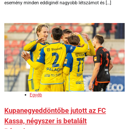
esemény minden eddiginél nagyobb létszámot és […]
Egyéb
Kupanegyeddöntőbe jutott az FC
Kassa, négyszer is betalált