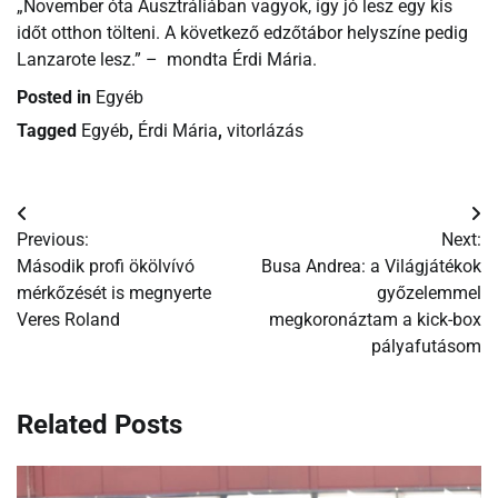
„November óta Ausztráliában vagyok, így jó lesz egy kis
időt otthon tölteni. A következő edzőtábor helyszíne pedig
Lanzarote lesz.” – mondta Érdi Mária.
Posted in
Egyéb
Tagged
Egyéb
,
Érdi Mária
,
vitorlázás
Bejegyzés
Previous:
Next:
navigáció
Második profi ökölvívó
Busa Andrea: a Világjátékok
mérkőzését is megnyerte
győzelemmel
Veres Roland
megkoronáztam a kick-box
pályafutásom
Related Posts