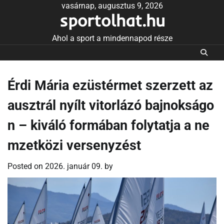
Skip
vasárnap, augusztus 9, 2026
sportolhat.hu
to
content
Ahol a sport a mindennapod része
Érdi Mária ezüstérmet szerzett az
ausztrál nyílt vitorlázó bajnokságo
n – kiváló formában folytatja a ne
mzetközi versenyzést
Posted on
2026. január 09.
by