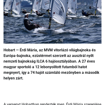
Hobart — Érdi Mária, az MVM vitorlázó világbajnoka és
Európa-bajnoka, ezüstérmet szerzett az ausztrál nyílt
nemzeti bajnokság ILCA 6 hajóosztályában. A 27 éves
magyar sportoló a 12 lebonyolított futamból hatot
megnyert, így a 74 hajót számláló mezőnyben a második
helyen zárt.
A versenyt Hobartban rendezték meg. Érdi Mária szereplése