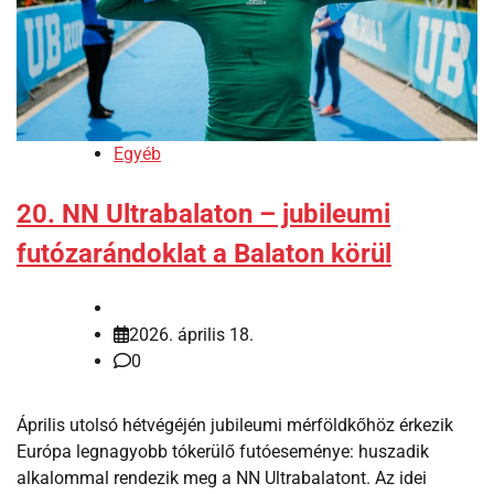
Egyéb
20. NN Ultrabalaton – jubileumi
futózarándoklat a Balaton körül
2026. április 18.
0
Április utolsó hétvégéjén jubileumi mérföldkőhöz érkezik
Európa legnagyobb tókerülő futóeseménye: huszadik
alkalommal rendezik meg a NN Ultrabalatont. Az idei