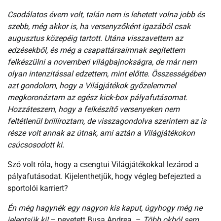
Csodálatos évem volt, talán nem is lehetett volna jobb és
szebb, még akkor is, ha versenyzőként igazából csak
augusztus közepéig tartott. Utána visszavettem az
edzésekből, és még a csapattársaimnak segítettem
felkészülni a novemberi világbajnokságra, de már nem
olyan intenzitással edzettem, mint előtte. Összességében
azt gondolom, hogy a Világjátékok győzelemmel
megkoronáztam az egész kick-box pályafutásomat.
Hozzáteszem, hogy a felkészítő versenyeken nem
feltétlenül brillíroztam, de visszagondolva szerintem az is
része volt annak az útnak, ami aztán a Világjátékokon
csúcsosodott ki.
Szó volt róla, hogy a csengtui Világjátékokkal lezárod a
pályafutásodat. Kijelenthetjük, hogy végleg befejezted a
sportolói karriert?
Én még hagynék egy nagyon kis kaput, úgyhogy még ne
jelentsük ki!
– nevetett Busa Andrea. –
Több okból sem.