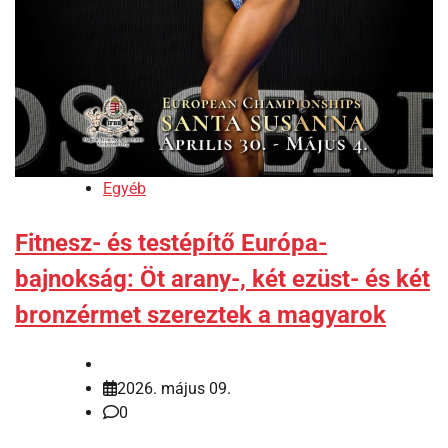
Egyéb
Fitnesz- és testépítő Európa-
bajnokság: Öt arany-, két ezüst- és két
bronzérmet szereztek a magyarok
2026. május 09.
0