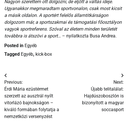
Nagyon szerettem ott dolgozni, de eljött a váltás ideje.
Ugyanakkor megmaradtam sportvonalon, csak most kicsit
a másik oldalon. A sportért felelős államtitkárságon
dolgozom már, a sportszakmai és támogatási főosztályon
vagyok sportreferens. Szóval az életem minden területét
továbbra is átszövi a sport…
– nyilatkozta Busa Andrea.
Posted in
Egyéb
Tagged
Egyéb
,
kick-box
Bejegyzés
Previous:
Next:
navigáció
Érdi Mária ezüstérmet
Újabb telitalálat:
szerzett az ausztrál nyílt
Hajdúszoboszlón is
vitorlázó bajnokságon –
bizonyított a magyar
kiváló formában folytatja a
soccasport
nemzetközi versenyzést