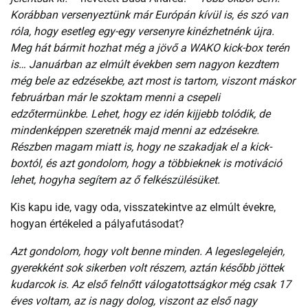
Korábban versenyeztünk már Európán kívül is, és szó van
róla, hogy esetleg egy-egy versenyre kinézhetnénk újra.
Meg hát bármit hozhat még a jövő a WAKO kick-box terén
is… Januárban az elmúlt években sem nagyon kezdtem
még bele az edzésekbe, azt most is tartom, viszont máskor
februárban már le szoktam menni a csepeli
edzőtermünkbe. Lehet, hogy ez idén kijjebb tolódik, de
mindenképpen szeretnék majd menni az edzésekre.
Részben magam miatt is, hogy ne szakadjak el a kick-
boxtól, és azt gondolom, hogy a többieknek is motiváció
lehet, hogyha segítem az ő felkészülésüket.
Kis kapu ide, vagy oda, visszatekintve az elmúlt évekre,
hogyan értékeled a pályafutásodat?
Azt gondolom, hogy volt benne minden. A legeslegelején,
gyerekként sok sikerben volt részem, aztán később jöttek
kudarcok is. Az első felnőtt válogatottságkor még csak 17
éves voltam, az is nagy dolog, viszont az első nagy