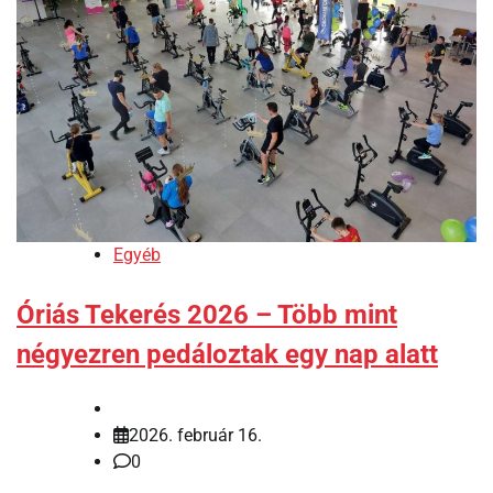
Egyéb
Óriás Tekerés 2026 – Több mint
négyezren pedáloztak egy nap alatt
2026. február 16.
0