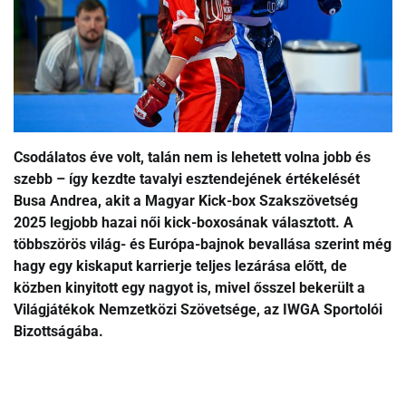
Csodálatos éve volt, talán nem is lehetett volna jobb és
szebb – így kezdte tavalyi esztendejének értékelését
Busa Andrea, akit a Magyar Kick-box Szakszövetség
2025 legjobb hazai női kick-boxosának választott. A
többszörös világ- és Európa-bajnok bevallása szerint még
hagy egy kiskaput karrierje teljes lezárása előtt, de
közben kinyitott egy nagyot is, mivel ősszel bekerült a
Világjátékok Nemzetközi Szövetsége, az IWGA Sportolói
Bizottságába.