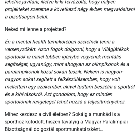
lehetne javítani, illetve ki-ki felvázolta, hogy milyen
projekteket szeretne a következő négy évben megvalósítani
a bizottságon belül.
Neked mi lenne a projekted?
Én a mental health témakörében szeretnék tenni a
versenyzőkért. Azon fogok dolgozni, hogy a Világjátékok
sportolók is minél többen igénybe vegyenek mentális
segítséget, ugyanúgy, mint ahogyan az olimpikonok és a
paralimpikonok közül sokan teszik. Nekem is nagyon-
nagyon sokat segített a felkészülésemben, hogy volt
mellettem egy szakember, akivel tudtam beszélni a sportról
és a kihívásokról. Azt gondolom, hogy ez minden
sportolónak rengeteget tehet hozzá a teljesítményéhez.
Mihez kezdesz a civil életben? Sokáig a munkád is a
sporthoz kötődött, hiszen tavalyig a Magyar Paralimpiai
Bizottságnál dolgoztál sportmunkatársként…