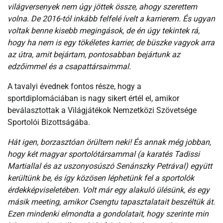
világversenyek nem úgy jöttek össze, ahogy szerettem
volna. De 2016-tól inkább felfelé ívelt a karrierem. És ugyan
voltak benne kisebb megingások, de én úgy tekintek rá,
hogy ha nem is egy tökéletes karrier, de büszke vagyok arra
az útra, amit bejártam, pontosabban bejártunk az
edzőimmel és a csapattársaimmal.
A tavalyi évednek fontos része, hogy a
sportdiplomáciában is nagy sikert értél el, amikor
beválasztottak a Világjátékok Nemzetközi Szövetsége
Sportolói Bizottságába.
Hát igen, borzasztóan örültem neki! És annak még jobban,
hogy két magyar sportolótársammal (a karatés Tadissi
Martiallal és az uszonyosúszó Senánszky Petrával) együtt
kerültünk be, és így közösen léphetünk fel a sportolók
érdekképviseletében. Volt már egy alakuló ülésünk, és egy
másik meeting, amikor Csengtu tapasztalatait beszéltük át.
Ezen mindenki elmondta a gondolatait, hogy szerinte min