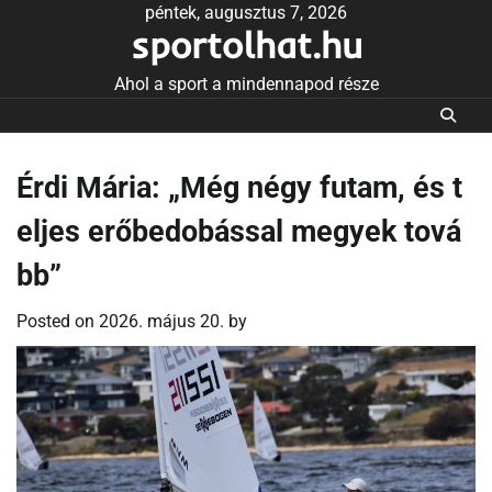
Skip
péntek, augusztus 7, 2026
sportolhat.hu
to
content
Ahol a sport a mindennapod része
Érdi Mária: „Még négy futam, és t
eljes erőbedobással megyek tová
bb”
Posted on
2026. május 20.
by