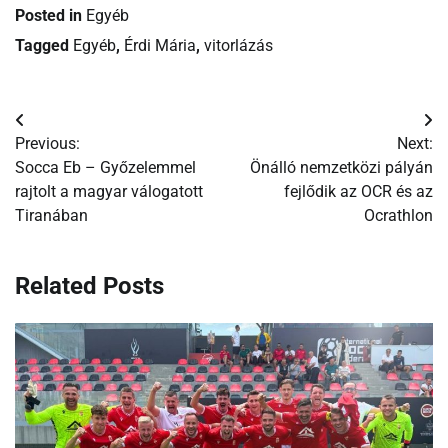
Posted in
Egyéb
Tagged
Egyéb
,
Érdi Mária
,
vitorlázás
Bejegyzés
Previous:
Next:
navigáció
Socca Eb – Győzelemmel
Önálló nemzetközi pályán
rajtolt a magyar válogatott
fejlődik az OCR és az
Tiranában
Ocrathlon
Related Posts