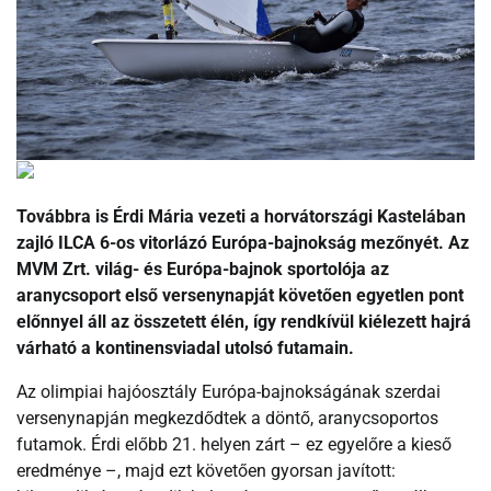
Továbbra is Érdi Mária vezeti a horvátországi Kastelában
zajló ILCA 6-os vitorlázó Európa-bajnokság mezőnyét. Az
MVM Zrt. világ- és Európa-bajnok sportolója az
aranycsoport első versenynapját követően egyetlen pont
előnnyel áll az összetett élén, így rendkívül kiélezett hajrá
várható a kontinensviadal utolsó futamain.
Az olimpiai hajóosztály Európa-bajnokságának szerdai
versenynapján megkezdődtek a döntő, aranycsoportos
futamok. Érdi előbb 21. helyen zárt – ez egyelőre a kieső
eredménye –, majd ezt követően gyorsan javított: