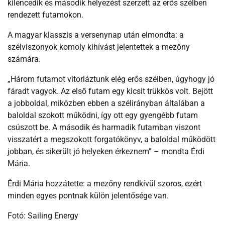
kilencedik és második helyezést szerzett az erős szélben
rendezett futamokon.
A magyar klasszis a versenynap után elmondta: a
szélviszonyok komoly kihívást jelentettek a mezőny
számára.
„Három futamot vitorláztunk elég erős szélben, úgyhogy jó
fáradt vagyok. Az első futam egy kicsit trükkös volt. Bejött
a jobboldal, miközben ebben a szélirányban általában a
baloldal szokott működni, így ott egy gyengébb futam
csúszott be. A második és harmadik futamban viszont
visszatért a megszokott forgatókönyv, a baloldal működött
jobban, és sikerült jó helyeken érkeznem” – mondta Érdi
Mária.
Érdi Mária hozzátette: a mezőny rendkívül szoros, ezért
minden egyes pontnak külön jelentősége van.
Fotó: Sailing Energy