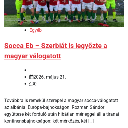
Egyéb
Socca Eb – Szerbiát is legyőzte a
magyar válogatott
2026. május 21.
0
Továbbra is remekül szerepel a magyar socca-válogatott
az albániai Európa-bajnokságon. Rozman Sándor
együttese két forduló után hibátlan mérleggel áll a tiranai
kontinensbajnokságon: két mérkőzés, két […]