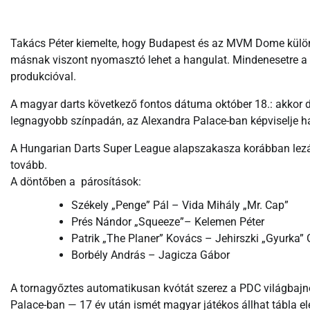
Takács Péter kiemelte, hogy Budapest és az MVM Dome különle
másnak viszont nyomasztó lehet a hangulat. Mindenesetre a 
produkcióval.
A magyar darts következő fontos dátuma október 18.: akkor de
legnagyobb színpadán, az Alexandra Palace-ban képviselje h
A Hungarian Darts Super League alapszakasza korábban lezárul
tovább.
A döntőben a párosítások:
Székely „Penge” Pál – Vida Mihály „Mr. Cap”
Prés Nándor „Squeeze”– Kelemen Péter
Patrik „The Planer” Kovács – Jehirszki „Gyurka”
Borbély András – Jagicza Gábor
A tornagyőztes automatikusan kvótát szerez a PDC világbaj
Palace-ban — 17 év után ismét magyar játékos állhat tábla el