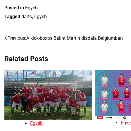
Posted in
Egyéb
Tagged
darts
,
Egyéb
Previous:
A kick-boxos Bálint Martin diadala Belgiumban
Bejegyzés
navigáció
Related Posts
Egyé
Egyéb