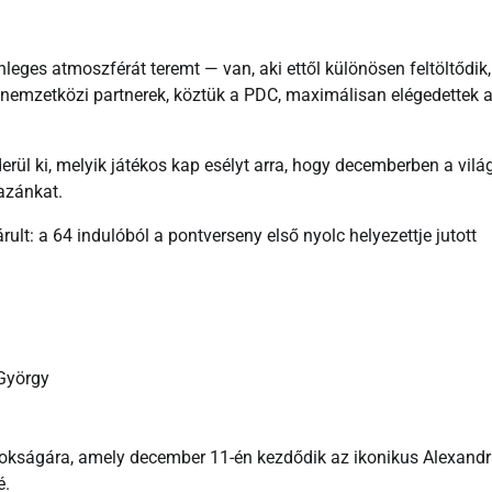
ges atmoszférát teremt — van, aki ettől különösen feltöltődik,
nemzetközi partnerek, köztük a PDC, maximálisan elégedettek 
rül ki, melyik játékos kap esélyt arra, hogy decemberben a vilá
azánkat.
t: a 64 indulóból a pontverseny első nyolc helyezettje jutott
 György
nokságára, amely december 11-én kezdődik az ikonikus Alexand
é.