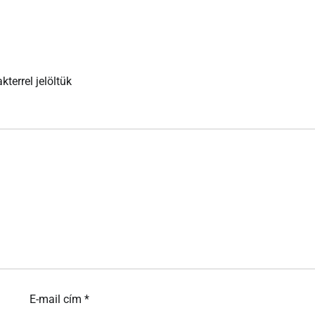
kterrel jelöltük
E-mail cím
*