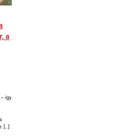
a
, a
 – így
a
. […]