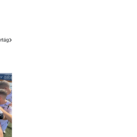
ortág