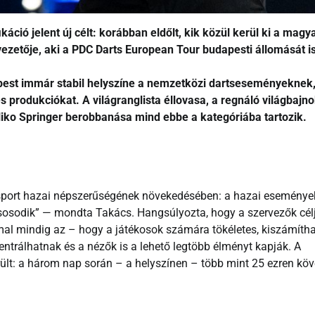
áció jelent új célt: korábban eldőlt, kik közül kerül ki a magy
yvezetője, aki a PDC Darts European Tour budapesti állomását i
dapest immár stabil helyszíne a nemzetközi dartseseményeknek,
 produkciókat. A világranglista éllovasa, a regnáló világbajn
Niko Springer berobbanása mind ebbe a kategóriába tartozik.
 sport hazai népszerűségének növekedésében: a hazai eseménye
csosodik” — mondta Takács. Hangsúlyozta, hogy a szervezők cél
l mindig az – hogy a játékosok számára tökéletes, kiszámíth
entrálhatnak és a nézők is a lehető legtöbb élményt kapják. A
rült: a három nap során – a helyszínen – több mint 25 ezren köv