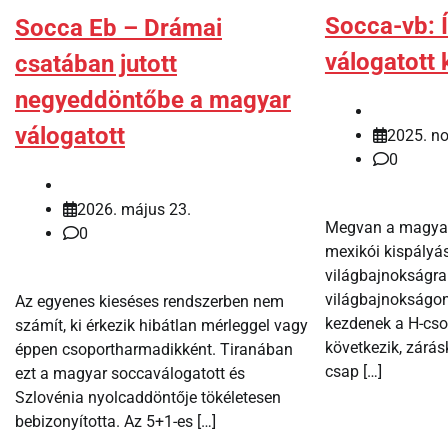
Socca-vb: 
Socca Eb – Drámai
válogatott 
csatában jutott
negyeddöntőbe a magyar
válogatott
2025. n
0
2026. május 23.
Megvan a magyar 
0
mexikói kispályá
világbajnokságra
világbajnokságon
Az egyenes kieséses rendszerben nem
kezdenek a H-cs
számít, ki érkezik hibátlan mérleggel vagy
következik, zárá
éppen csoportharmadikként. Tiranában
csap […]
ezt a magyar soccaválogatott és
Szlovénia nyolcaddöntője tökéletesen
bebizonyította. Az 5+1-es […]