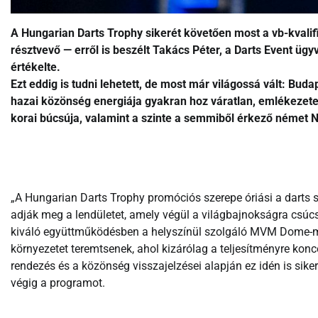
A Hungarian Darts Trophy sikerét követően most a vb-kvalifik
résztvevő — erről is beszélt Takács Péter, a Darts Event üg
értékelte.
Ezt eddig is tudni lehetett, de most már világossá vált: Bu
hazai közönség energiája gyakran hoz váratlan, emlékezetes
korai búcsúja, valamint a szinte a semmiből érkező német 
„A Hungarian Darts Trophy promóciós szerepe óriási a darts
adják meg a lendületet, amely végül a világbajnokságra csú
kiváló együttműködésben a helyszínül szolgáló MVM Dome-ma
környezetet teremtsenek, ahol kizárólag a teljesítményre konc
rendezés és a közönség visszajelzései alapján ez idén is sike
végig a programot.