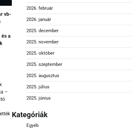
2026. február
ar vb-
2026. január
s
2025. december
 és a
2025. november
ok
2025. október
2025. szeptember
2025. augusztus
k
2025. július
ja –
2025. június
ató
Kategóriák
ették
Egyéb