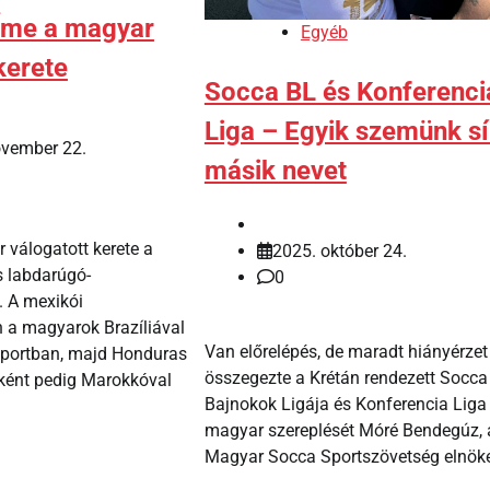
Íme a magyar
Egyéb
kerete
Socca BL és Konferenci
Liga – Egyik szemünk sír
ovember 22.
másik nevet
válogatott kerete a
2025. október 24.
s labdarúgó-
0
. A mexikói
 a magyarok Brazíliával
Van előrelépés, de maradt hiányérzet
oportban, majd Honduras
összegezte a Krétán rendezett Socca
sként pedig Marokkóval
Bajnokok Ligája és Konferencia Liga
magyar szereplését Móré Bendegúz, 
Magyar Socca Sportszövetség elnöke