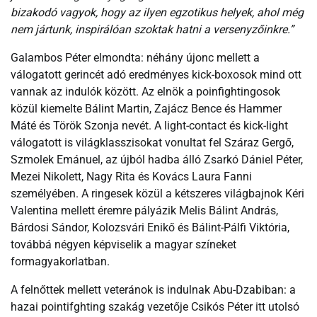
bizakodó vagyok, hogy az ilyen egzotikus helyek, ahol még
nem jártunk, inspirálóan szoktak hatni a versenyzőinkre.”
Galambos Péter elmondta: néhány újonc mellett a
válogatott gerincét adó eredményes kick-boxosok mind ott
vannak az indulók között. Az elnök a poinfightingosok
közül kiemelte Bálint Martin, Zajácz Bence és Hammer
Máté és Török Szonja nevét. A light-contact és kick-light
válogatott is világklasszisokat vonultat fel Száraz Gergő,
Szmolek Emánuel, az újból hadba álló Zsarkó Dániel Péter,
Mezei Nikolett, Nagy Rita és Kovács Laura Fanni
személyében. A ringesek közül a kétszeres világbajnok Kéri
Valentina mellett éremre pályázik Melis Bálint András,
Bárdosi Sándor, Kolozsvári Enikő és Bálint-Pálfi Viktória,
továbbá négyen képviselik a magyar színeket
formagyakorlatban.
A felnőttek mellett veteránok is indulnak Abu-Dzabiban: a
hazai pointifghting szakág vezetője Csikós Péter itt utolsó