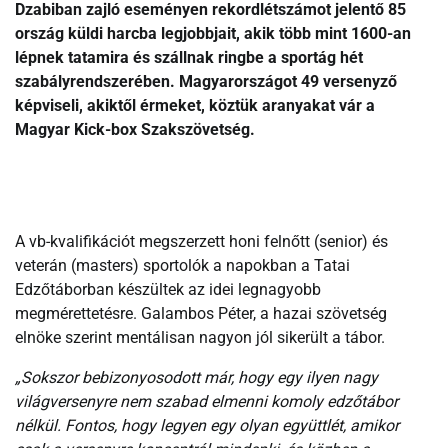
Dzabiban zajló eseményen rekordlétszámot jelentő 85
ország küldi harcba legjobbjait, akik több mint 1600-an
lépnek tatamira és szállnak ringbe a sportág hét
szabályrendszerében. Magyarországot 49 versenyző
képviseli, akiktől érmeket, köztük aranyakat vár a
Magyar Kick-box Szakszövetség.
A vb-kvalifikációt megszerzett honi felnőtt (senior) és
veterán (masters) sportolók a napokban a Tatai
Edzőtáborban készültek az idei legnagyobb
megmérettetésre. Galambos Péter, a hazai szövetség
elnöke szerint mentálisan nagyon jól sikerült a tábor.
„Sokszor bebizonyosodott már, hogy egy ilyen nagy
világversenyre nem szabad elmenni komoly edzőtábor
nélkül. Fontos, hogy legyen egy olyan együttlét, amikor