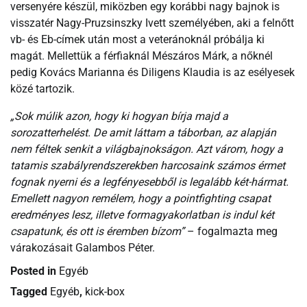
versenyére készül, miközben egy korábbi nagy bajnok is
visszatér Nagy-Pruzsinszky Ivett személyében, aki a felnőtt
vb- és Eb-címek után most a veteránoknál próbálja ki
magát. Mellettük a férfiaknál Mészáros Márk, a nőknél
pedig Kovács Marianna és Diligens Klaudia is az esélyesek
közé tartozik.
„Sok múlik azon, hogy ki hogyan bírja majd a
sorozatterhelést. De amit láttam a táborban, az alapján
nem féltek senkit a világbajnokságon. Azt várom, hogy a
tatamis szabályrendszerekben harcosaink számos érmet
fognak nyerni és a legfényesebből is legalább két-hármat.
Emellett nagyon remélem, hogy a pointfighting csapat
eredményes lesz, illetve formagyakorlatban is indul két
csapatunk, és ott is éremben bízom”
– fogalmazta meg
várakozásait Galambos Péter.
Posted in
Egyéb
Tagged
Egyéb
,
kick-box