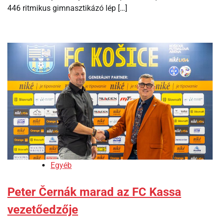
446 ritmikus gimnasztikázó lép […]
Egyéb
Peter Černák marad az FC Kassa
vezetőedzője