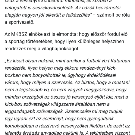
csak a versenyre koncentrál mindenki, és közben a
válogatott is összekovácsolódik. Az edzők beszámolói
alapján nagyon jól sikerült a felkészülés”
– számolt be róla
a sportvezető.
Az MKBSZ elnöke azt is elmondta: hogy először fordul elő
a sportág történetében, hogy ilyen különleges helyszínen
rendezzék meg a világbajnokságot.
„Ez kicsit olyan nekünk, mint amikor a futball vb-t Katarban
rendezték. Ilyen helyen még ekkora rendezvényt kick-
boxban nem bonyolítottak le, úgyhogy érdeklődéssel
várom, hogy milyen a szervezés. Az biztos, hogy a mostani
nem a legolcsóbb vb, és nem vagyok meggyőződve, hogy
minden országból az összes jó versenyző eljött ide, mert a
kick-box szövetségek világszerte általában nem a
leggazdagabb szövetségek. Szerencsére mi meg tudjuk
úgy ugrani ezt az eseményt, hogy nem gyengültünk
komolyabban a résztvevő versenyzőket illetően, de azért ez
jelentős érvágás anyagilag nekünk is. A tekintetben viszont