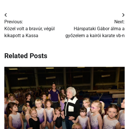
Bejegyzés
Previous:
Next:
navigáció
Közel volt a bravúr, végül
Hárspataki Gábor álma a
kikapott a Kassa
győzelem a kairói karate vb-n
Related Posts