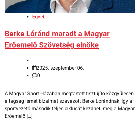
Egyéb
Berke Lóránd maradt a Magyar
Erőemelő Szövetség elnöke
2025. szeptember 06.
0
A Magyar Sport Házában megtartott tisztújító közgyűlésen
a tagság ismét bizalmat szavazott Berke Lórándnak, így a
sportvezető második teljes ciklusát kezdheti meg a Magyar
Erőemelő […]