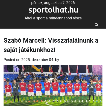
Skip
péntek, augusztus 7, 2026
sportolhat.hu
to
content
Ahol a sport a mindennapod része
Szabó Marcell: Visszatalálnunk a
saját játékunkhoz!
Posted on
2025. december 04.
by