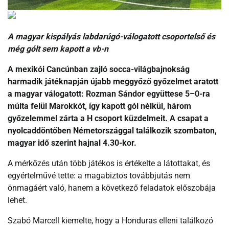
A magyar kispályás labdarúgó-válogatott csoportelső és
még gólt sem kapott a vb-n
A mexikói Cancúnban zajló socca-világbajnokság
harmadik játéknapján újabb meggyőző győzelmet aratott
a magyar válogatott: Rozman Sándor együttese 5–0-ra
múlta felül Marokkót, így kapott gól nélkül, három
győzelemmel zárta a H csoport küzdelmeit. A csapat a
nyolcaddöntőben Németországgal találkozik szombaton,
magyar idő szerint hajnal 4.30-kor.
A mérkőzés után több játékos is értékelte a látottakat, és
egyértelművé tette: a magabiztos továbbjutás nem
önmagáért való, hanem a következő feladatok előszobája
lehet.
Szabó Marcell kiemelte, hogy a Honduras elleni találkozó