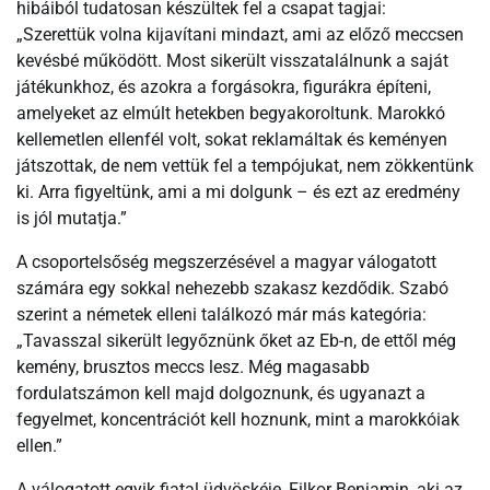
hibáiból tudatosan készültek fel a csapat tagjai:
„Szerettük volna kijavítani mindazt, ami az előző meccsen
kevésbé működött. Most sikerült visszatalálnunk a saját
játékunkhoz, és azokra a forgásokra, figurákra építeni,
amelyeket az elmúlt hetekben begyakoroltunk. Marokkó
kellemetlen ellenfél volt, sokat reklamáltak és keményen
játszottak, de nem vettük fel a tempójukat, nem zökkentünk
ki. Arra figyeltünk, ami a mi dolgunk – és ezt az eredmény
is jól mutatja.”
A csoportelsőség megszerzésével a magyar válogatott
számára egy sokkal nehezebb szakasz kezdődik. Szabó
szerint a németek elleni találkozó már más kategória:
„Tavasszal sikerült legyőznünk őket az Eb-n, de ettől még
kemény, brusztos meccs lesz. Még magasabb
fordulatszámon kell majd dolgoznunk, és ugyanazt a
fegyelmet, koncentrációt kell hoznunk, mint a marokkóiak
ellen.”
A válogatott egyik fiatal üdvöskéje, Filkor Benjamin, aki az