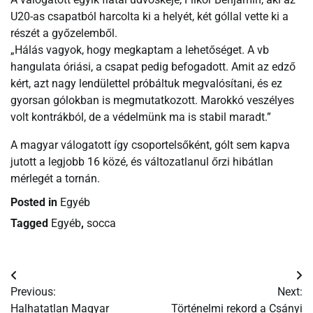
U20-as csapatból harcolta ki a helyét, két góllal vette ki a
részét a győzelemből.
„Hálás vagyok, hogy megkaptam a lehetőséget. A vb
hangulata óriási, a csapat pedig befogadott. Amit az edző
kért, azt nagy lendülettel próbáltuk megvalósítani, és ez
gyorsan gólokban is megmutatkozott. Marokkó veszélyes
volt kontrákból, de a védelmünk ma is stabil maradt.”
A magyar válogatott így csoportelsőként, gólt sem kapva
jutott a legjobb 16 közé, és változatlanul őrzi hibátlan
mérlegét a tornán.
Posted in
Egyéb
Tagged
Egyéb
,
socca
Bejegyzés
Previous:
Next:
navigáció
Halhatatlan Magyar
Történelmi rekord a Csányi