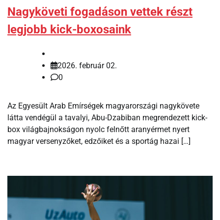
Nagyköveti fogadáson vettek részt
legjobb kick-boxosaink
2026. február 02.
0
Az Egyesült Arab Emírségek magyarországi nagykövete
látta vendégül a tavalyi, Abu-Dzabiban megrendezett kick-
box világbajnokságon nyolc felnőtt aranyérmet nyert
magyar versenyzőket, edzőiket és a sportág hazai […]