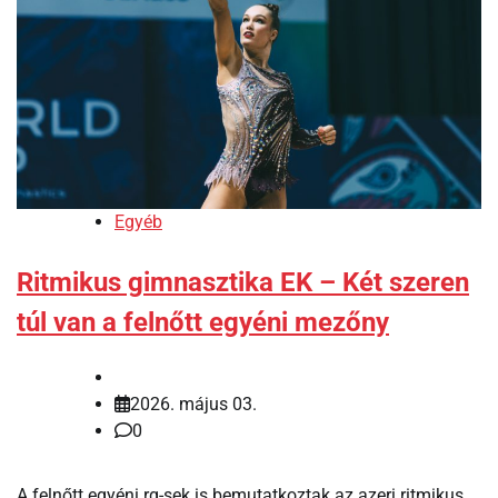
Egyéb
Ritmikus gimnasztika EK – Két szeren
túl van a felnőtt egyéni mezőny
2026. május 03.
0
A felnőtt egyéni rg-sek is bemutatkoztak az azeri ritmikus