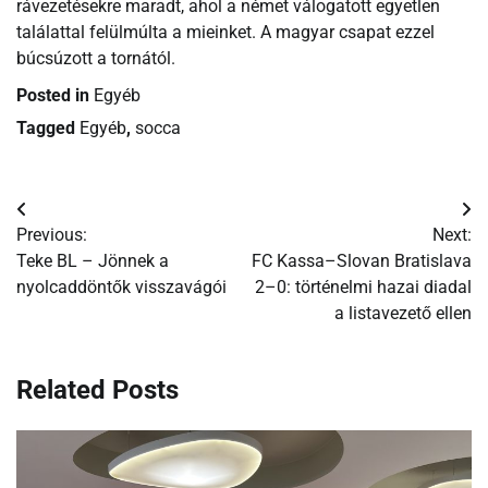
rávezetésekre maradt, ahol a német válogatott egyetlen
találattal felülmúlta a mieinket. A magyar csapat ezzel
búcsúzott a tornától.
Posted in
Egyéb
Tagged
Egyéb
,
socca
Bejegyzés
Previous:
Next:
navigáció
Teke BL – Jönnek a
FC Kassa–Slovan Bratislava
nyolcaddöntők visszavágói
2–0: történelmi hazai diadal
a listavezető ellen
Related Posts