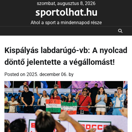
Skip
szombat, augusztus 8, 2026
sportolhat.hu
to
content
Ahol a sport a mindennapod része
Kispályás labdarúgó-vb: A nyolcad
döntő jelentette a végállomást!
Posted on
2025. december 06.
by