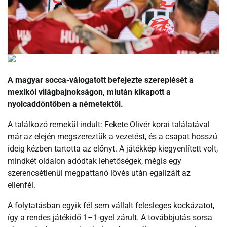
A magyar socca-válogatott befejezte szereplését a
mexikói világbajnokságon, miután kikapott a
nyolcaddöntőben a németektől.
A találkozó remekül indult: Fekete Olivér korai találatával
már az elején megszereztük a vezetést, és a csapat hosszú
ideig kézben tartotta az előnyt. A játékkép kiegyenlített volt,
mindkét oldalon adódtak lehetőségek, mégis egy
szerencsétlenül megpattanó lövés után egalizált az
ellenfél.
A folytatásban egyik fél sem vállalt felesleges kockázatot,
így a rendes játékidő 1–1-gyel zárult. A továbbjutás sorsa