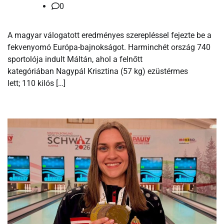
0
A magyar válogatott eredményes szerepléssel fejezte be a
fekvenyomó Európa-bajnokságot. Harminchét ország 740
sportolója indult Máltán, ahol a felnőtt
kategóriában Nagypál Krisztina (57 kg) ezüstérmes
lett; 110 kilós […]