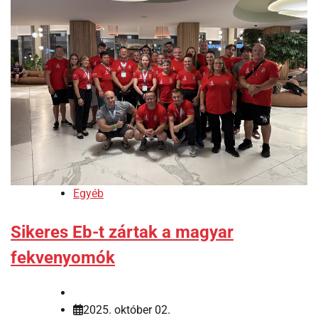
Egyéb
Sikeres Eb-t zártak a magyar
fekvenyomók
2025. október 02.