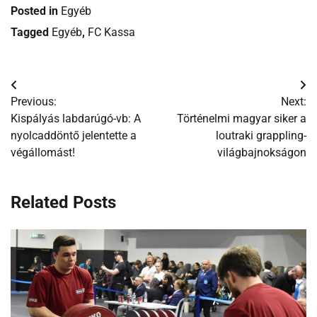
Posted in
Egyéb
Tagged
Egyéb
,
FC Kassa
Bejegyzés
Previous:
Next:
navigáció
Kispályás labdarúgó-vb: A
Történelmi magyar siker a
nyolcaddöntő jelentette a
loutraki grappling-
végállomást!
világbajnokságon
Related Posts