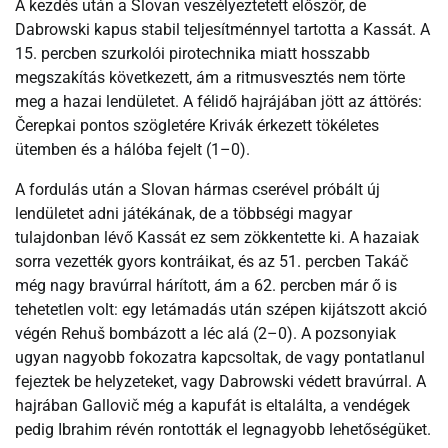
A kezdés után a Slovan veszélyeztetett először, de
Dabrowski kapus stabil teljesítménnyel tartotta a Kassát. A
15. percben szurkolói pirotechnika miatt hosszabb
megszakítás következett, ám a ritmusvesztés nem törte
meg a hazai lendületet. A félidő hajrájában jött az áttörés:
Čerepkai pontos szögletére Krivák érkezett tökéletes
ütemben és a hálóba fejelt (1–0).
A fordulás után a Slovan hármas cserével próbált új
lendületet adni játékának, de a többségi magyar
tulajdonban lévő Kassát ez sem zökkentette ki. A hazaiak
sorra vezették gyors kontráikat, és az 51. percben Takáč
még nagy bravúrral hárított, ám a 62. percben már ő is
tehetetlen volt: egy letámadás után szépen kijátszott akció
végén Rehuš bombázott a léc alá (2–0). A pozsonyiak
ugyan nagyobb fokozatra kapcsoltak, de vagy pontatlanul
fejeztek be helyzeteket, vagy Dabrowski védett bravúrral. A
hajrában Gallovič még a kapufát is eltalálta, a vendégek
pedig Ibrahim révén rontották el legnagyobb lehetőségüket.