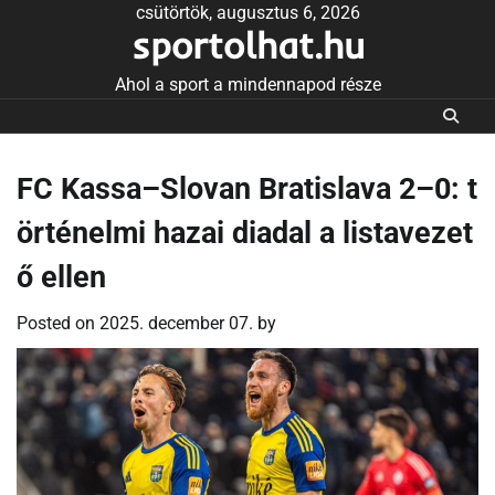
Skip
csütörtök, augusztus 6, 2026
sportolhat.hu
to
content
Ahol a sport a mindennapod része
FC Kassa–Slovan Bratislava 2–0: t
örténelmi hazai diadal a listavezet
ő ellen
Posted on
2025. december 07.
by