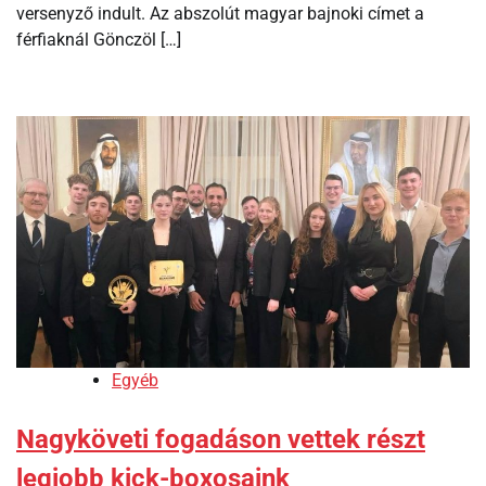
versenyző indult. Az abszolút magyar bajnoki címet a
férfiaknál Gönczöl […]
Egyéb
Nagyköveti fogadáson vettek részt
legjobb kick-boxosaink