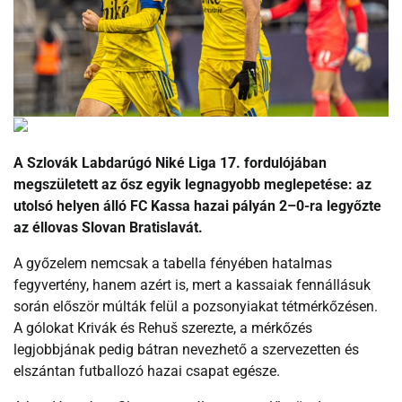
A Szlovák Labdarúgó Niké Liga 17. fordulójában
megszületett az ősz egyik legnagyobb meglepetése: az
utolsó helyen álló FC Kassa hazai pályán 2–0-ra legyőzte
az éllovas Slovan Bratislavát.
A győzelem nemcsak a tabella fényében hatalmas
fegyvertény, hanem azért is, mert a kassaiak fennállásuk
során először múlták felül a pozsonyiakat tétmérkőzésen.
A gólokat Krivák és Rehuš szerezte, a mérkőzés
legjobbjának pedig bátran nevezhető a szervezetten és
elszántan futballozó hazai csapat egésze.