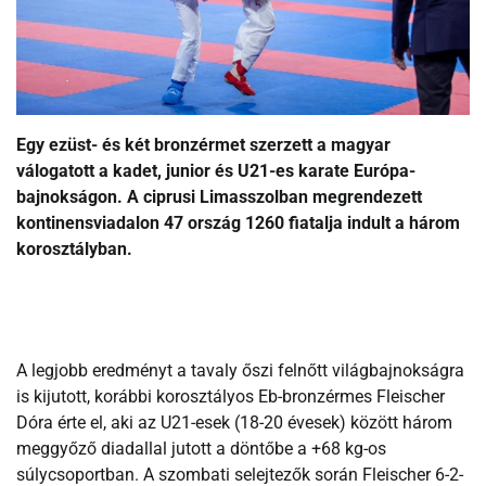
Egy ezüst- és két bronzérmet szerzett a magyar
válogatott a kadet, junior és U21-es karate Európa-
bajnokságon. A ciprusi Limasszolban megrendezett
kontinensviadalon 47 ország 1260 fiatalja indult a három
korosztályban.
A legjobb eredményt a tavaly őszi felnőtt világbajnokságra
is kijutott, korábbi korosztályos Eb-bronzérmes Fleischer
Dóra érte el, aki az U21-esek (18-20 évesek) között három
meggyőző diadallal jutott a döntőbe a +68 kg-os
súlycsoportban. A szombati selejtezők során Fleischer 6-2-