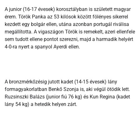
A junior (16-17 évesek) korosztályban is született magyar
érem. Török Panka az 53 kilósok között fölényes sikerrel
kezdett egy bolgár ellen, utána azonban portugál riválisa
megállította. A vigaszágon Török is remekelt, azeri ellenfele
sem tudott ellene pontot szerezni, majd a harmadik helyért
4-0-ra nyert a spanyol Ayerdi ellen.
A bronzmérkőzésig jutott kadet (14-15 évesek) lány
formagyakorlatban Benkő Szonja is, aki végül ötödik lett.
Ruzsinszki Balázs (junior fiú 76 kg) és Kun Regina (kadet
lány 54 kg) a hetedik helyen zárt.