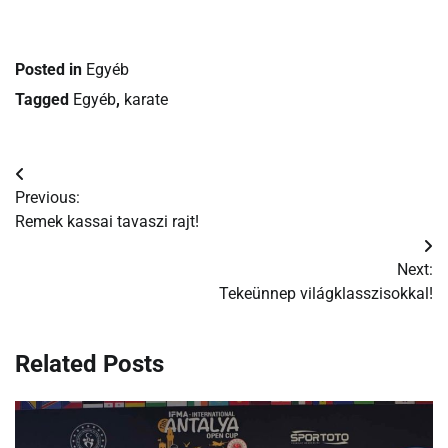
Posted in
Egyéb
Tagged
Egyéb
,
karate
Bejegyzés
Previous:
navigáció
Remek kassai tavaszi rajt!
Next:
Tekeünnep világklasszisokkal!
Related Posts