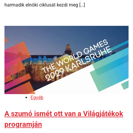
harmadik elnöki ciklusát kezdi meg […]
Egyéb
A szumó ismét ott van a Világjátékok
programján