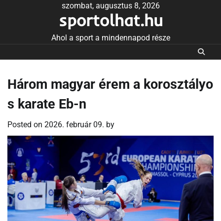
Skip
szombat, augusztus 8, 2026
sportolhat.hu
to
content
Ahol a sport a mindennapod része
Három magyar érem a korosztályo
s karate Eb-n
Posted on
2026. február 09.
by