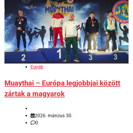
Egyéb
Muaythai – Európa legjobbjai között
zártak a magyarok
2026. március 30.
0