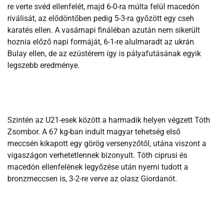
re verte svéd ellenfelét, majd 6-0-ra múlta felül macedón
riválisát, az elődöntőben pedig 5-3-ra győzött egy cseh
karatés ellen. A vasárnapi fináléban azután nem sikerült
hoznia előző napi formáját, 6-1-re alulmaradt az ukrán
Bulay ellen, de az ezüstérem így is pályafutásának egyik
legszebb eredménye.
Szintén az U21-esek között a harmadik helyen végzett Tóth
Zsombor. A 67 kg-ban indult magyar tehetség első
meccsén kikapott egy görög versenyzőtől, utána viszont a
vigaszágon verhetetlennek bizonyult. Tóth ciprusi és
macedón ellenfelének legyőzése után nyerni tudott a
bronzmeccsen is, 3-2-re verve az olasz Giordanót.