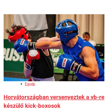
Egyéb
Horvátországban versenyeztek a vb-re
készülő kick-boxosok