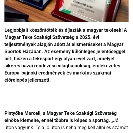
Legjobbjait köszöntötték és díjazták a magyar tekések! A
Magyar Teke Szakági Szövetség a 2025. évi
teljesítmények alapján adott át elismeréseket a Magyar
Sportok Házában. Az esemény különleges jelentőséggel
bírt, hiszen a tekesport egy olyan évet zárt, amelyet
sikeres hazai rendezésű világbajnokság, emlékezetes
Európa-bajnoki eredmények és markáns szakmai
előrelépés jellemzett.
Pintyőke Marcell, a Magyar Teke Szakági Szövetség
elnöke kiemelte, ennél többre is képes a sportág.
„Jó
úton vagyunk. És a jó úton is néha meg kell állni és számot