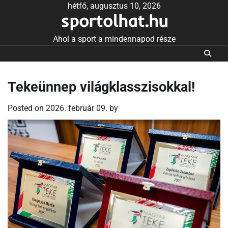
Skip
hétfő, augusztus 10, 2026
sportolhat.hu
to
content
Ahol a sport a mindennapod része
Tekeünnep világklasszisokkal!
Posted on
2026. február 09.
by