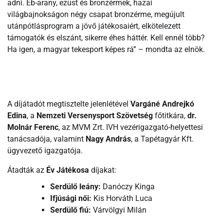
adni. Eb-arany, ezüst és bronzérmek, hazai
világbajnokságon négy csapat bronzérme, megújult
utánpótlásprogram a jövő játékosaiért, elkötelezett
támogatók és elszánt, sikerre éhes háttér. Kell ennél több?
Ha igen, a magyar tekesport képes rá” – mondta az elnök.
A díjátadót megtisztelte jelenlétével
Vargáné Andrejkó
Edina
, a
Nemzeti Versenysport Szövetség
főtitkára,
dr.
Molnár Ferenc
, az MVM Zrt. IVH vezérigazgató-helyettesi
tanácsadója, valamint
Nagy András
, a Tapétagyár Kft.
ügyvezető igazgatója.
Átadták az
Év Játékosa
díjakat:
Serdülő leány:
Danóczy Kinga
Ifjúsági női:
Kis Horváth Luca
Serdülő fiú:
Várvölgyi Milán