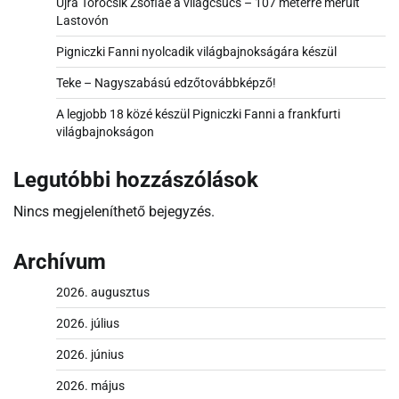
Újra Törőcsik Zsófiáé a világcsúcs – 107 méterre merült
Lastovón
Pigniczki Fanni nyolcadik világbajnokságára készül
Teke – Nagyszabású edzőtovábbképző!
A legjobb 18 közé készül Pigniczki Fanni a frankfurti
világbajnokságon
Legutóbbi hozzászólások
Nincs megjeleníthető bejegyzés.
Archívum
2026. augusztus
2026. július
2026. június
2026. május