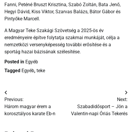
Fanni, Peténé Bruszt Krisztina, Szabó Zoltán, Bata Jenő,
Hegyi Dávid, Kiss Viktor, Szarvas Balázs, Bátor Gábor és
Pintyőke Marcell.
A Magyar Teke Szakági Szövetség a 2025-ös év
eredményeire építve folytatja szakmai munkáját, célja a
nemzetközi versenyképesség további erősítése és a
sportág hazai bázisának szélesítése.
Posted in
Egyéb
Tagged
Egyéb
,
teke
Bejegyzés
Previous:
Next:
navigáció
Három magyar érem a
Szabadidősport – Jön a
korosztályos karate Eb-n
Valentin-napi Óriás Tekerés