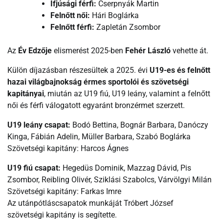
Ifjúsági férfi:
Cserpnyák Martin
Felnőtt női:
Hári Boglárka
Felnőtt férfi:
Zapletán Zsombor
Az
Év Edzője
elismerést 2025-ben
Fehér László
vehette át.
Külön díjazásban részesültek a 2025. évi
U19-es és felnőtt
hazai világbajnokság érmes sportolói és szövetségi
kapitányai
, miután az U19 fiú, U19 leány, valamint a felnőtt
női és férfi válogatott egyaránt bronzérmet szerzett.
U19 leány csapat:
Bodó Bettina, Bognár Barbara, Danóczy
Kinga, Fábián Adelin, Müller Barbara, Szabó Boglárka
Szövetségi kapitány: Harcos Ágnes
U19 fiú csapat:
Hegedüs Dominik, Mazzag Dávid, Pis
Zsombor, Reibling Olivér, Sziklási Szabolcs, Várvölgyi Milán
Szövetségi kapitány: Farkas Imre
Az utánpótláscsapatok munkáját Tróbert József
szövetségi kapitány is segítette.