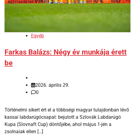
Egyéb
Farkas Balázs: Négy év munkája érett
be
2026. április 29.
0
Történelmi sikert ért el a többségi magyar tulajdonban lévő
kassai labdarúgócsapat: bejutott a Szlovák Labdarúgó
Kupa (Slovnaft Cup) döntőjébe, ahol május 1-jén a
zsolnaiak ellen […]