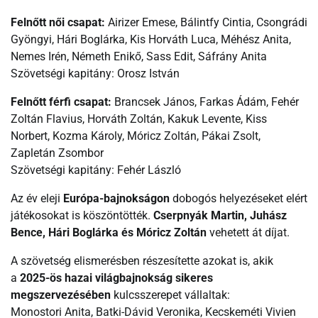
Felnőtt női csapat:
Airizer Emese, Bálintfy Cintia, Csongrádi
Gyöngyi, Hári Boglárka, Kis Horváth Luca, Méhész Anita,
Nemes Irén, Németh Enikő, Sass Edit, Sáfrány Anita
Szövetségi kapitány: Orosz István
Felnőtt férfi csapat:
Brancsek János, Farkas Ádám, Fehér
Zoltán Flavius, Horváth Zoltán, Kakuk Levente, Kiss
Norbert, Kozma Károly, Móricz Zoltán, Pákai Zsolt,
Zapletán Zsombor
Szövetségi kapitány: Fehér László
Az év eleji
Európa-bajnokságon
dobogós helyezéseket elért
játékosokat is köszöntötték.
Cserpnyák Martin, Juhász
Bence, Hári Boglárka és Móricz Zoltán
vehetett át díjat.
A szövetség elismerésben részesítette azokat is, akik
a
2025-ös hazai világbajnokság sikeres
megszervezésében
kulcsszerepet vállaltak:
Monostori Anita, Batki-Dávid Veronika, Kecskeméti Vivien