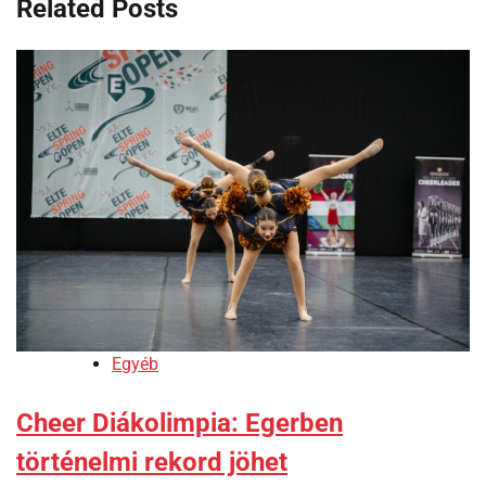
Related Posts
Egyéb
Cheer Diákolimpia: Egerben
történelmi rekord jöhet