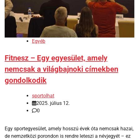
Egyéb
Fitnesz – Egy egyesület, amely
nemcsak a világbajnoki címekben
gondolkodik
sportolhat
2025. július 12.
0
Egy sportegyesület, amely hosszú évek óta nemcsak hazai,
de nemzetközi porondon is rendre leteszi a névjegyét – ez