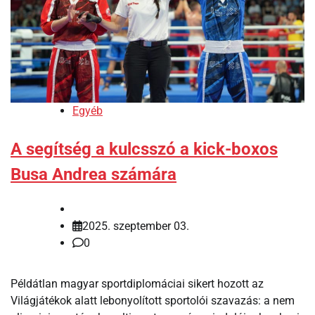
Egyéb
A segítség a kulcsszó a kick-boxos
Busa Andrea számára
2025. szeptember 03.
0
Példátlan magyar sportdiplomáciai sikert hozott az
Világjátékok alatt lebonyolított sportolói szavazás: a nem