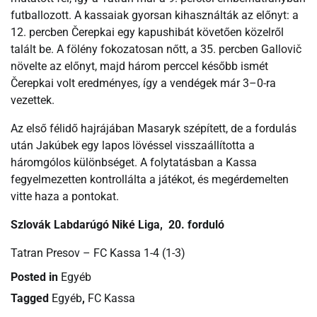
futballozott. A kassaiak gyorsan kihasználták az előnyt: a
12. percben Čerepkai egy kapushibát követően közelről
talált be. A fölény fokozatosan nőtt, a 35. percben Gallovič
növelte az előnyt, majd három perccel később ismét
Čerepkai volt eredményes, így a vendégek már 3–0-ra
vezettek.
Az első félidő hajrájában Masaryk szépített, de a fordulás
után Jakúbek egy lapos lövéssel visszaállította a
háromgólos különbséget. A folytatásban a Kassa
fegyelmezetten kontrollálta a játékot, és megérdemelten
vitte haza a pontokat.
Szlovák Labdarúgó Niké Liga, 20. forduló
Tatran Presov – FC Kassa 1-4 (1-3)
Posted in
Egyéb
Tagged
Egyéb
,
FC Kassa