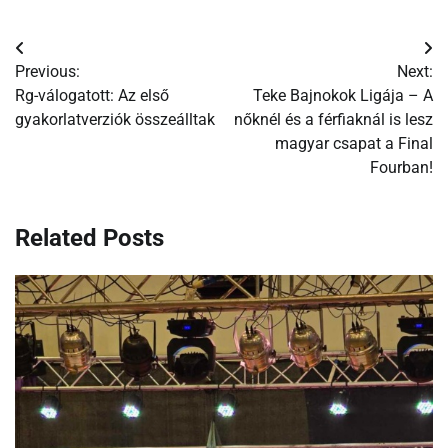
Bejegyzés
Previous:
Next:
navigáció
Rg-válogatott: Az első
Teke Bajnokok Ligája – A
gyakorlatverziók összeálltak
nőknél és a férfiaknál is lesz
magyar csapat a Final
Fourban!
Related Posts