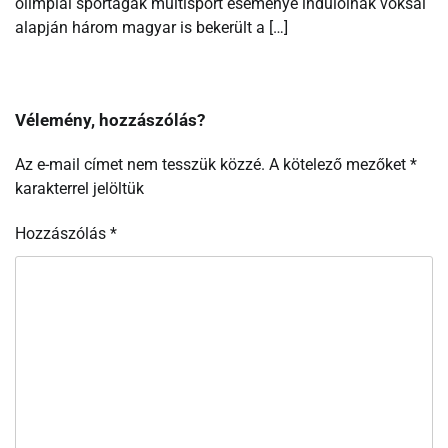
olimpiai sportágak multisport eseménye indulóinak voksai
alapján három magyar is bekerült a […]
Vélemény, hozzászólás?
Az e-mail címet nem tesszük közzé.
A kötelező mezőket
*
karakterrel jelöltük
Hozzászólás
*