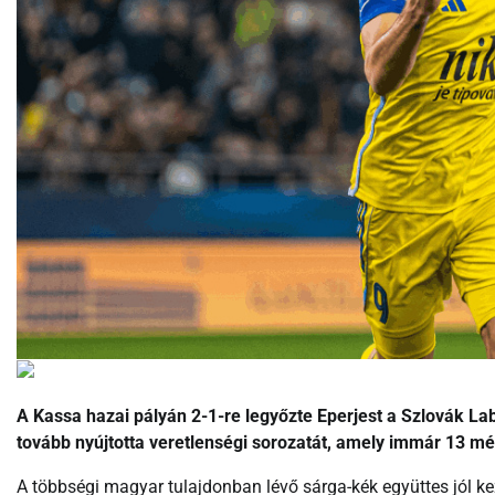
A Kassa hazai pályán 2-1-re legyőzte Eperjest a Szlovák La
tovább nyújtotta veretlenségi sorozatát, amely immár 13 mé
A többségi magyar tulajdonban lévő sárga-kék együttes jól ke