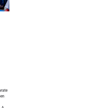
arate
sen
. A