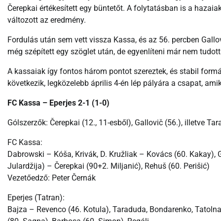
Čerepkai értékesített egy büntetőt. A folytatásban is a hazaia
változott az eredmény.
Fordulás után sem vett vissza Kassa, és az 56. percben Gallo
még szépített egy szöglet után, de egyenlíteni már nem tudott
A kassaiak így fontos három pontot szereztek, és stabil form
következik, legközelebb április 4-én lép pályára a csapat, am
FC Kassa – Eperjes 2-1 (1-0)
Gólszerzők: Čerepkai (12., 11-esből), Gallovič (56.), illetve Ta
FC Kassa:
Dabrowski – Kóša, Krivák, D. Kružliak – Kovács (60. Kakay), 
Julardžija) – Čerepkai (90+2. Miljanić), Rehuš (60. Perišić)
Vezetőedző: Peter Černák
Eperjes (Tatran):
Bajza – Revenco (46. Kotula), Taraduda, Bondarenko, Tatolna