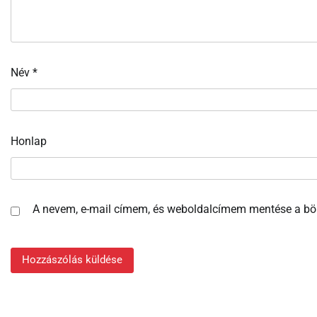
Név
*
Honlap
A nevem, e-mail címem, és weboldalcímem mentése a b