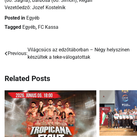
(80. Sagna), Barbosa (60. Simon), Regáli
Vezetőedző: Jozef Kostelník
Posted in
Egyéb
Tagged
Egyéb
,
FC Kassa
Világcsúcs az edzőtáborban – Négy helyszínen
Bejegyzés
Previous:
készültek a teke-válogatottak
navigáció
Related Posts