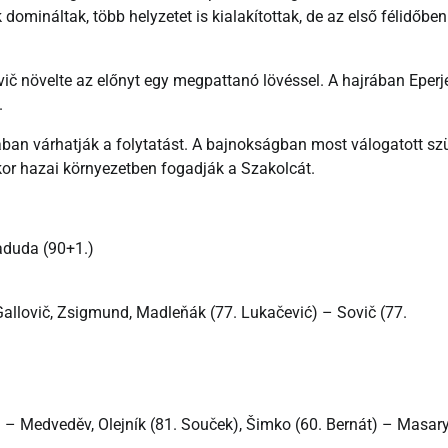
k domináltak, több helyzetet is kialakítottak, de az első félidőbe
vič növelte az előnyt egy megpattanó lövéssel. A hajrában Eperj
.
ában várhatják a folytatást. A bajnokságban most válogatott sz
ikor hazai környezetben fogadják a Szakolcát.
raduda (90+1.)
Gallovič, Zsigmund, Madleňák (77. Lukačević) – Sovič (77.
 – Medveděv, Olejník (81. Souček), Šimko (60. Bernát) – Masar