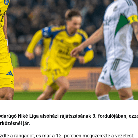
bdarúgó Niké Liga alsóházi rájátszásának 3. fordulójában, ezz
rkőzésnél jár.
zdte a rangadót, és már a 12. percben megszerezte a vezetést: