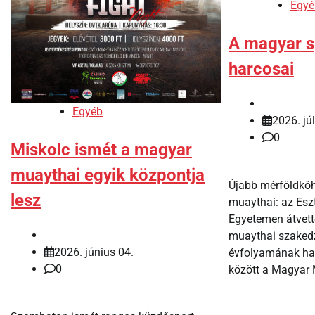
Egyé
A magyar s
harcosai
Egyéb
2026. júl
0
Miskolc ismét a magyar
muaythai egyik központja
Újabb mérföldkőh
lesz
muaythai: az Esz
Egyetemen átvett
muaythai szaked
2026. június 04.
évfolyamának hal
0
között a Magyar 