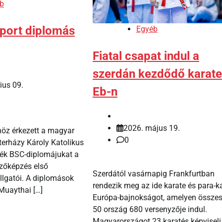
b
port diplomás
Egyéb
Fiatal csapat indul a
szerdán kezdődő karate
ius 09.
Eb-n
2026. május 19.
öz érkezett a magyar
0
terházy Károly Katolikus
ék BSC-diplomájukat a
zőképzés első
Szerdától vasárnapig Frankfurtban
lgatói. A diplomások
rendezik meg az ide karate és para-k
Muaythai […]
Európa-bajnokságot, amelyen össze
50 ország 680 versenyzője indul.
Magyarországot 23 karatés képviseli