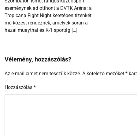
Szombaton ismét rangos küzdősport-
eseménynek ad otthont a DVTK Aréna: a
Tropicana Fight Night keretében tizenkét
mérkőzést rendeznek, amelyek során a
hazai muaythai és K-1 sportág […]
Vélemény, hozzászólás?
Az e-mail címet nem tesszük közzé.
A kötelező mezőket
*
kara
Hozzászólás
*