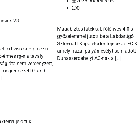
2026. március 05.
0
rcius 23.
Magabiztos játékkal, fölényes 4-0-s
győzelemmel jutott be a Labdarúgó
Szlovnaft Kupa elődöntőjébe az FC 
l tért vissza Pigniczki
amely hazai pályán esélyt sem adott
b-érmes rg-s a tavalyi
Dunaszerdahelyi AC-nak a […]
ság óta nem versenyzett,
n megrendezett Grand
]
kterrel jelöltük