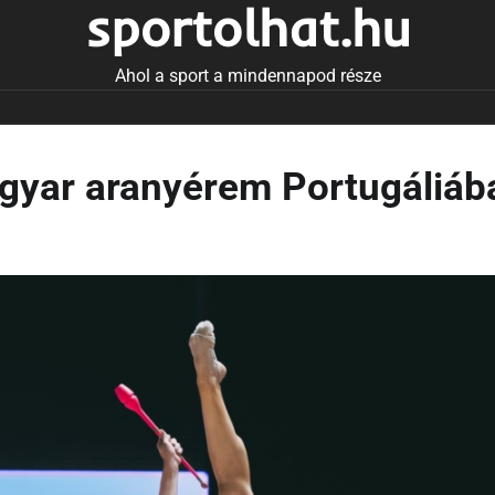
sportolhat.hu
Ahol a sport a mindennapod része
gyar aranyérem Portugáliáb