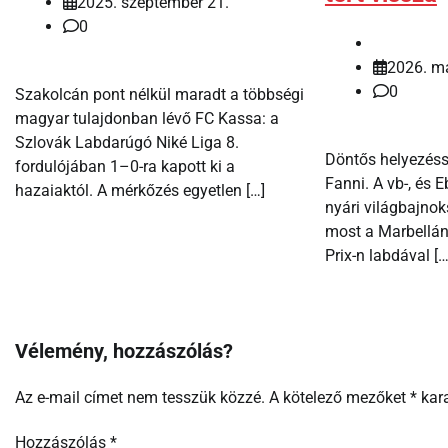
2025. szeptember 21.
0
2026. má
0
Szakolcán pont nélkül maradt a többségi
magyar tulajdonban lévő FC Kassa: a
Szlovák Labdarúgó Niké Liga 8.
Döntős helyezésse
fordulójában 1–0-ra kapott ki a
Fanni. A vb-, és E
hazaiaktól. A mérkőzés egyetlen […]
nyári világbajnok
most a Marbellá
Prix-n labdával […
Vélemény, hozzászólás?
Az e-mail címet nem tesszük közzé.
A kötelező mezőket
*
kara
Hozzászólás
*