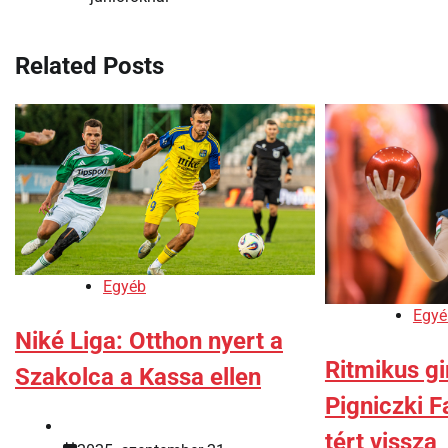
navigáció
Related Posts
Egyéb
Egyé
Niké Liga: Otthon nyert a
Ritmikus g
Szakolca a Kassa ellen
Pigniczki F
tért vissza