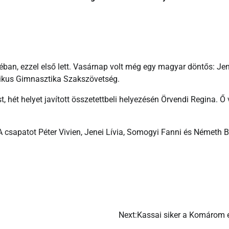
éban, ezzel első lett. Vasárnap volt még egy magyar döntős: Jen
tmikus Gimnasztika Szakszövetség.
t, hét helyet javított összetettbeli helyezésén Örvendi Regina. Ő
A csapatot Péter Vivien, Jenei Lívia, Somogyi Fanni és Németh B
Next:
Kassai siker a Komárom e