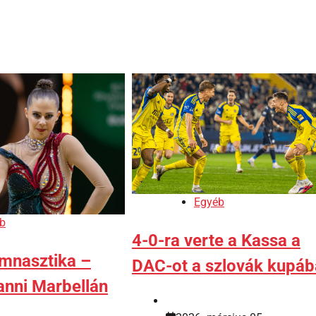
Egyéb
b
4-0-ra verte a Kassa a
imnasztika –
DAC-ot a szlovák kupáb
anni Marbellán