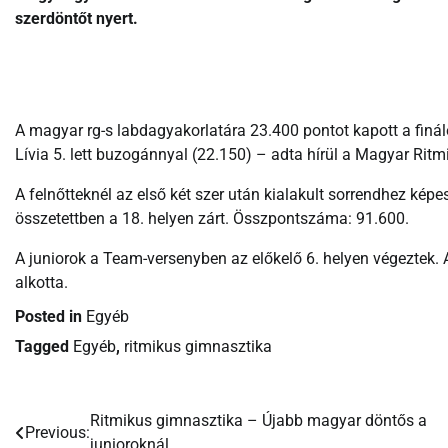
szerdöntőt nyert.
A magyar rg-s labdagyakorlatára 23.400 pontot kapott a finál
Lívia 5. lett buzogánnyal (22.150) – adta hírül a Magyar Ri
A felnőtteknél az első két szer után kialakult sorrendhez képes
összetettben a 18. helyen zárt. Összpontszáma: 91.600.
A juniorok a Team-versenyben az előkelő 6. helyen végeztek. 
alkotta.
Posted in
Egyéb
Tagged
Egyéb
,
ritmikus gimnasztika
Ritmikus gimnasztika – Újabb magyar döntős a
Bejegyzés
Previous:
junioroknál