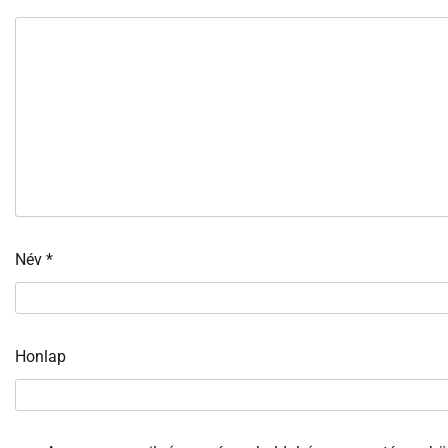
Név
*
Honlap