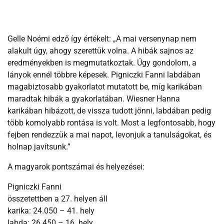
Gelle Noémi edző így értékelt: „A mai versenynap nem
alakult úgy, ahogy szerettük volna. A hibák sajnos az
eredményekben is megmutatkoztak. Úgy gondolom, a
lányok ennél többre képesek. Pigniczki Fanni labdában
magabiztosabb gyakorlatot mutatott be, míg karikában
maradtak hibák a gyakorlatában. Wiesner Hanna
karikában hibázott, de vissza tudott jönni, labdában pedig
több komolyabb rontása is volt. Most a legfontosabb, hogy
fejben rendezzük a mai napot, levonjuk a tanulságokat, és
holnap javítsunk.”
A magyarok pontszámai és helyezései:
Pigniczki Fanni
összetettben a 27. helyen áll
karika: 24.050 – 41. hely
labda: 26.450 – 16. hely