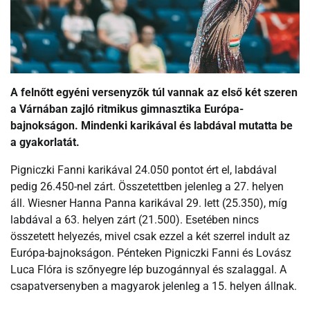
A felnőtt egyéni versenyzők túl vannak az első két szeren
a Várnában zajló ritmikus gimnasztika Európa-
bajnokságon. Mindenki karikával és labdával mutatta be
a gyakorlatát.
Pigniczki Fanni karikával 24.050 pontot ért el, labdával
pedig 26.450-nel zárt. Összetettben jelenleg a 27. helyen
áll. Wiesner Hanna Panna karikával 29. lett (25.350), míg
labdával a 63. helyen zárt (21.500). Esetében nincs
összetett helyezés, mivel csak ezzel a két szerrel indult az
Európa-bajnokságon. Pénteken Pigniczki Fanni és Lovász
Luca Flóra is szőnyegre lép buzogánnyal és szalaggal. A
csapatversenyben a magyarok jelenleg a 15. helyen állnak.