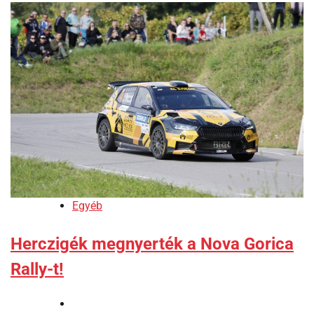
Egyéb
Herczigék megnyerték a Nova Gorica
Rally-t!