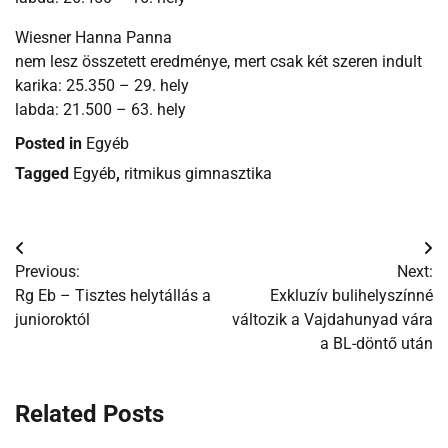
Wiesner Hanna Panna
nem lesz összetett eredménye, mert csak két szeren indult
karika: 25.350 – 29. hely
labda: 21.500 – 63. hely
Posted in
Egyéb
Tagged
Egyéb
,
ritmikus gimnasztika
Bejegyzés
Previous:
Next:
navigáció
Rg Eb – Tisztes helytállás a
Exkluzív bulihelyszínné
junioroktól
változik a Vajdahunyad vára
a BL-döntő után
Related Posts