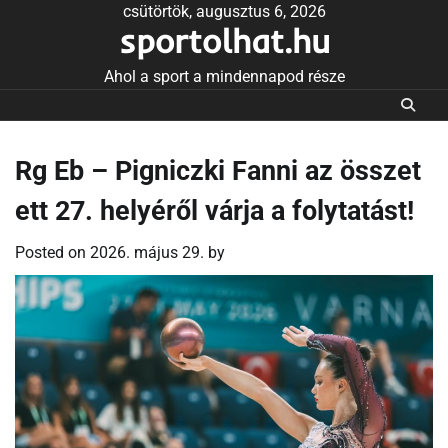
Skip
csütörtök, augusztus 6, 2026
sportolhat.hu
to
content
Ahol a sport a mindennapod része
Rg Eb – Pigniczki Fanni az összet
ett 27. helyéről várja a folytatást!
Posted on
2026. május 29.
by