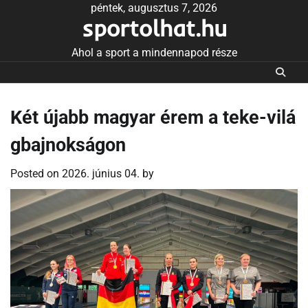
Skip
péntek, augusztus 7, 2026
sportolhat.hu
to
content
Ahol a sport a mindennapod része
Két újabb magyar érem a teke-vilá
gbajnokságon
Posted on
2026. június 04.
by