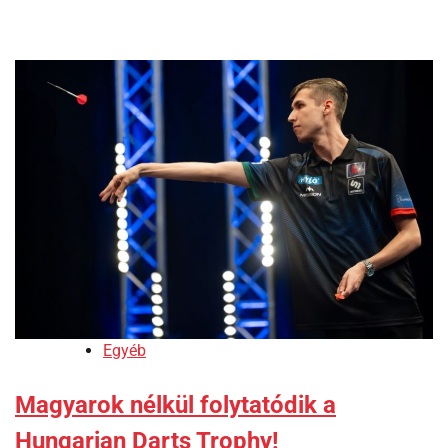
Egyéb
Magyarok nélkül folytatódik a
Hungarian Darts Trophy!