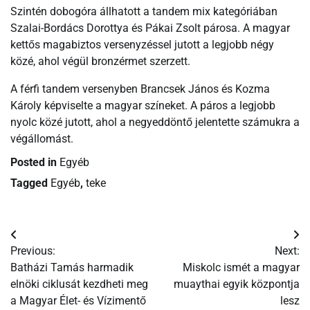
Szintén dobogóra állhatott a tandem mix kategóriában
Szalai-Bordács Dorottya és Pákai Zsolt párosa. A magyar
kettős magabiztos versenyzéssel jutott a legjobb négy
közé, ahol végül bronzérmet szerzett.
A férfi tandem versenyben Brancsek János és Kozma
Károly képviselte a magyar színeket. A páros a legjobb
nyolc közé jutott, ahol a negyeddöntő jelentette számukra a
végállomást.
Posted in
Egyéb
Tagged
Egyéb
,
teke
Bejegyzés
Previous:
Next:
navigáció
Batházi Tamás harmadik
Miskolc ismét a magyar
elnöki ciklusát kezdheti meg
muaythai egyik központja
a Magyar Élet- és Vízimentő
lesz