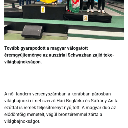
Tovább gyarapodott a magyar válogatott
éremgyűjteménye az ausztriai Schwazban zajló teke-
világbajnokságon.
A női tandem versenyszámban a korábban párosban
világbajnoki címet szerző Hári Boglárka és Sáfrány Anita
ezúttal is remek teljesítményt nyújtott. A magyar duó az
elődöntőig menetelt, végül bronzéremmel zárta a
világbajnokságot.