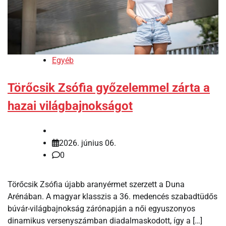
Egyéb
Törőcsik Zsófia győzelemmel zárta a
hazai világbajnokságot
2026. június 06.
0
Törőcsik Zsófia újabb aranyérmet szerzett a Duna
Arénában. A magyar klasszis a 36. medencés szabadtüdős
búvár-világbajnokság zárónapján a női egyuszonyos
dinamikus versenyszámban diadalmaskodott, így a […]