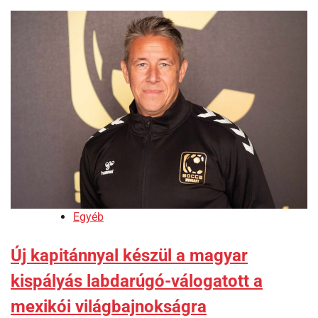
Egyéb
Új kapitánnyal készül a magyar
kispályás labdarúgó-válogatott a
mexikói világbajnokságra