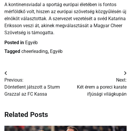
A kontinensviadal a sportág európai életében is fontos
mérföldkő volt, hiszen az európai szövetség közgyűlésén új
elnököt választottak. A szervezet vezetését a svéd Katarina
Eriksson veszi át, akinek megválasztását a Magyar Cheer
Szövetség is támogatta.
Posted in
Egyéb
Tagged
cheerleading
,
Egyéb
Bejegyzés
Previous:
Next:
navigáció
Döntetlent játszott a Sturm
Két érem a poreci karate
Grazzal az FC Kassa
ifjúsági világkupán
Related Posts