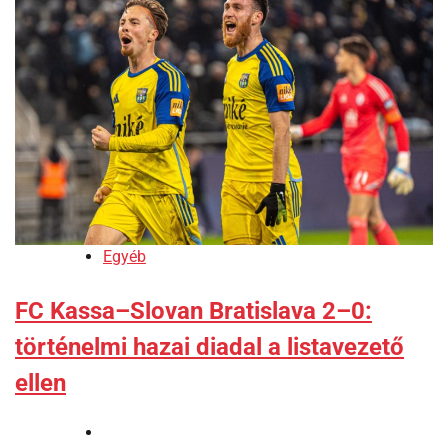
Egyéb
FC Kassa–Slovan Bratislava 2–0:
történelmi hazai diadal a listavezető
ellen