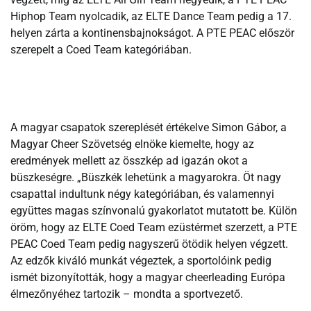
Hiphop Team nyolcadik, az ELTE Dance Team pedig a 17.
helyen zárta a kontinensbajnokságot. A PTE PEAC először
szerepelt a Coed Team kategóriában.
A magyar csapatok szereplését értékelve Simon Gábor, a
Magyar Cheer Szövetség elnöke kiemelte, hogy az
eredmények mellett az összkép ad igazán okot a
büszkeségre. „Büszkék lehetünk a magyarokra. Öt nagy
csapattal indultunk négy kategóriában, és valamennyi
együttes magas színvonalú gyakorlatot mutatott be. Külön
öröm, hogy az ELTE Coed Team ezüstérmet szerzett, a PTE
PEAC Coed Team pedig nagyszerű ötödik helyen végzett.
Az edzők kiváló munkát végeztek, a sportolóink pedig
ismét bizonyították, hogy a magyar cheerleading Európa
élmezőnyéhez tartozik – mondta a sportvezető.