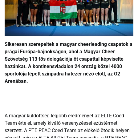
Sikeresen szerepeltek a magyar cheerleading csapatok a
prágai Európa-bajnokságon, ahol a Magyar Cheer
Szövetség 113 fős delegációja öt csapattal képviselte
hazánkat. A kontinensviadalon 24 ország közel 4000
sportolója lépett színpadra hatezer néző előtt, az O2
Arenában.
A magyar küldöttség legjobb eredményét az ELTE Coed
Team érte el, amely kiváló versenyzéssel ezüstérmet
szerzett. A PTE PEAC Coed Team az előkelő ötödik helyen
végzett, míg az ELTE All Girl Team negyedik, a PTE PEAC