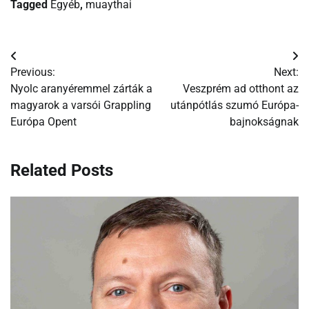
Tagged
Egyéb
,
muaythai
Bejegyzés
Previous:
Next:
navigáció
Nyolc aranyéremmel zárták a
Veszprém ad otthont az
magyarok a varsói Grappling
utánpótlás szumó Európa-
Európa Opent
bajnokságnak
Related Posts