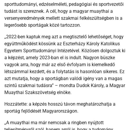
sporttudományi, edzéselméleti, pedagógiai és sportvezetői
tudást is szereznek. A cél, hogy a magyar muaythai a
versenyeredmények mellett szakmai felkészültségben is a
legerősebb sportágak közé tartozzon.
„2022-ben kaptuk meg azt a megtisztelő lehetőséget, hogy
együttműködést kössünk az Eszterházy Károly Katolikus
Egyetem Sporttudományi Intézetével. Közösen dolgoztuk ki
a képzést, amely 2023-ban el is indult. Nagyon büszke
vagyok arra, hogy már az első évfolyam is kiemelkedő
létszámmal kezdett, és a folytatás is hasonlóan sikeres. Ez
azt mutatja, hogy a sportágban valódi igény van a magas
szintű szakmai tudásra” – mondta Dudok Károly, a Magyar
Muaythai Szakszövetség elnöke.
Hozzátette: a képzés hosszú távon meghatározhatja a
sportág fejlődését Magyarországon.
„A muaythai ma már nemcsak a ringben nyújtott
teljesítményről szól, hanem arról is, hogy a tudomány