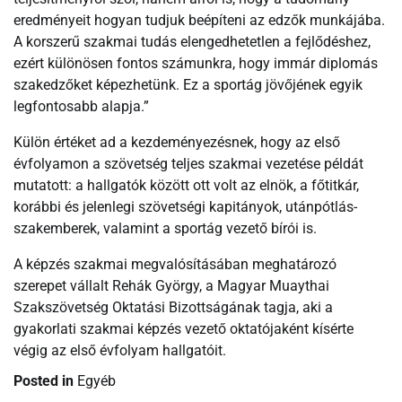
eredményeit hogyan tudjuk beépíteni az edzők munkájába.
A korszerű szakmai tudás elengedhetetlen a fejlődéshez,
ezért különösen fontos számunkra, hogy immár diplomás
szakedzőket képezhetünk. Ez a sportág jövőjének egyik
legfontosabb alapja.”
Külön értéket ad a kezdeményezésnek, hogy az első
évfolyamon a szövetség teljes szakmai vezetése példát
mutatott: a hallgatók között ott volt az elnök, a főtitkár,
korábbi és jelenlegi szövetségi kapitányok, utánpótlás-
szakemberek, valamint a sportág vezető bírói is.
A képzés szakmai megvalósításában meghatározó
szerepet vállalt Rehák György, a Magyar Muaythai
Szakszövetség Oktatási Bizottságának tagja, aki a
gyakorlati szakmai képzés vezető oktatójaként kísérte
végig az első évfolyam hallgatóit.
Posted in
Egyéb