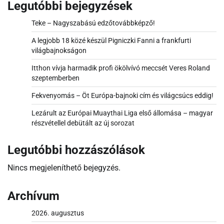
Legutóbbi bejegyzések
Teke – Nagyszabású edzőtovábbképző!
A legjobb 18 közé készül Pigniczki Fanni a frankfurti
világbajnokságon
Itthon vívja harmadik profi ökölvívó meccsét Veres Roland
szeptemberben
Fekvenyomás – Öt Európa-bajnoki cím és világcsúcs eddig!
Lezárult az Európai Muaythai Liga első állomása – magyar
részvétellel debütált az új sorozat
Legutóbbi hozzászólások
Nincs megjeleníthető bejegyzés.
Archívum
2026. augusztus