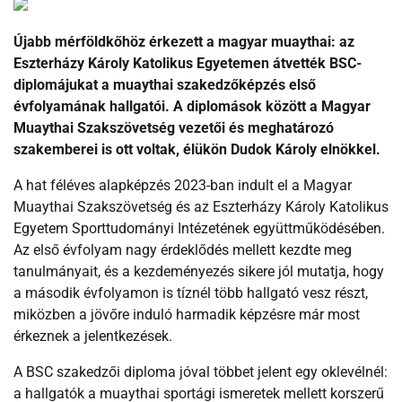
Újabb mérföldkőhöz érkezett a magyar muaythai: az
Eszterházy Károly Katolikus Egyetemen átvették BSC-
diplomájukat a muaythai szakedzőképzés első
évfolyamának hallgatói. A diplomások között a Magyar
Muaythai Szakszövetség vezetői és meghatározó
szakemberei is ott voltak, élükön Dudok Károly elnökkel.
A hat féléves alapképzés 2023-ban indult el a Magyar
Muaythai Szakszövetség és az Eszterházy Károly Katolikus
Egyetem Sporttudományi Intézetének együttműködésében.
Az első évfolyam nagy érdeklődés mellett kezdte meg
tanulmányait, és a kezdeményezés sikere jól mutatja, hogy
a második évfolyamon is tíznél több hallgató vesz részt,
miközben a jövőre induló harmadik képzésre már most
érkeznek a jelentkezések.
A BSC szakedzői diploma jóval többet jelent egy oklevélnél:
a hallgatók a muaythai sportági ismeretek mellett korszerű