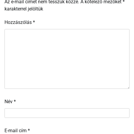
Az e-mail címet nem tesszük közzé.
A kötelező mezőket
*
karakterrel jelöltük
Hozzászólás
*
Név
*
E-mail cím
*