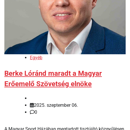
Egyéb
Berke Lóránd maradt a Magyar
Erőemelő Szövetség elnöke
2025. szeptember 06.
0
A Magyar Sport Házában megtartott tisztújító közgyűlésen