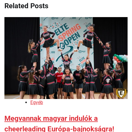
Related Posts
Egyéb
Megvannak magyar indulók a
cheerleading Európa-bajnokságra!