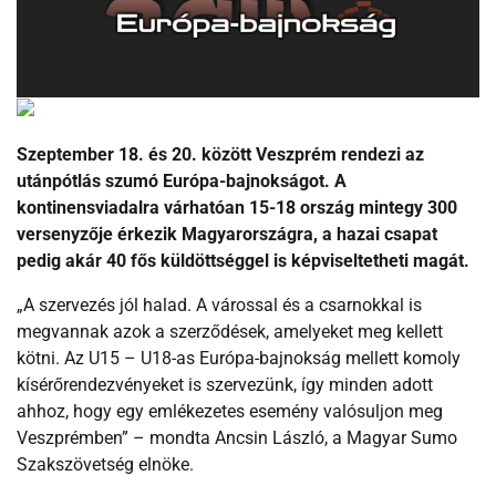
Szeptember 18. és 20. között Veszprém rendezi az
utánpótlás szumó Európa-bajnokságot. A
kontinensviadalra várhatóan 15-18 ország mintegy 300
versenyzője érkezik Magyarországra, a hazai csapat
pedig akár 40 fős küldöttséggel is képviseltetheti magát.
„A szervezés jól halad. A várossal és a csarnokkal is
megvannak azok a szerződések, amelyeket meg kellett
kötni. Az U15 – U18-as Európa-bajnokság mellett komoly
kísérőrendezvényeket is szervezünk, így minden adott
ahhoz, hogy egy emlékezetes esemény valósuljon meg
Veszprémben” – mondta Ancsin László, a Magyar Sumo
Szakszövetség elnöke.