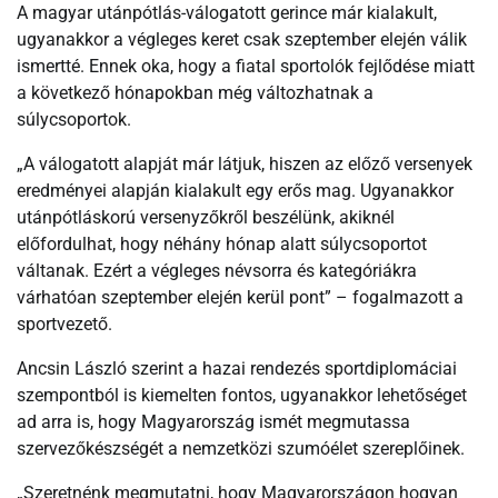
A magyar utánpótlás-válogatott gerince már kialakult,
ugyanakkor a végleges keret csak szeptember elején válik
ismertté. Ennek oka, hogy a fiatal sportolók fejlődése miatt
a következő hónapokban még változhatnak a
súlycsoportok.
„A válogatott alapját már látjuk, hiszen az előző versenyek
eredményei alapján kialakult egy erős mag. Ugyanakkor
utánpótláskorú versenyzőkről beszélünk, akiknél
előfordulhat, hogy néhány hónap alatt súlycsoportot
váltanak. Ezért a végleges névsorra és kategóriákra
várhatóan szeptember elején kerül pont” – fogalmazott a
sportvezető.
Ancsin László szerint a hazai rendezés sportdiplomáciai
szempontból is kiemelten fontos, ugyanakkor lehetőséget
ad arra is, hogy Magyarország ismét megmutassa
szervezőkészségét a nemzetközi szumóélet szereplőinek.
„Szeretnénk megmutatni, hogy Magyarországon hogyan