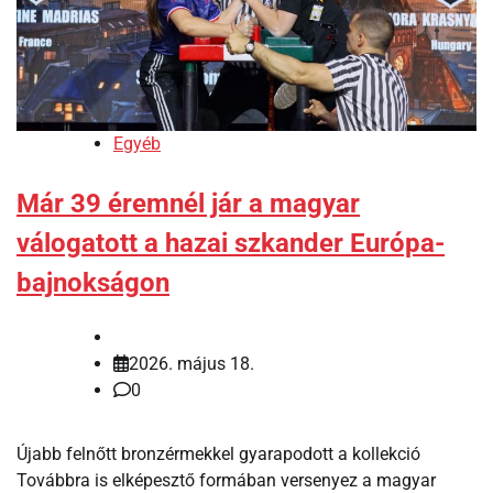
Egyéb
Már 39 éremnél jár a magyar
válogatott a hazai szkander Európa-
bajnokságon
2026. május 18.
0
Újabb felnőtt bronzérmekkel gyarapodott a kollekció
Továbbra is elképesztő formában versenyez a magyar