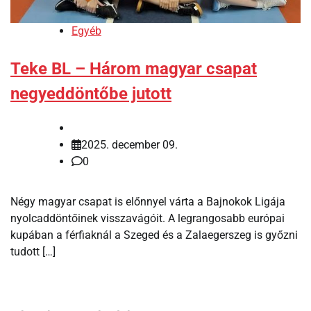
Egyéb
Teke BL – Három magyar csapat
negyeddöntőbe jutott
2025. december 09.
0
Négy magyar csapat is előnnyel várta a Bajnokok Ligája
nyolcaddöntőinek visszavágóit. A legrangosabb európai
kupában a férfiaknál a Szeged és a Zalaegerszeg is győzni
tudott […]