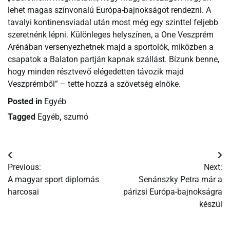
lehet magas színvonalú Európa-bajnokságot rendezni. A
tavalyi kontinensviadal után most még egy szinttel feljebb
szeretnénk lépni. Különleges helyszínen, a One Veszprém
Arénában versenyezhetnek majd a sportolók, miközben a
csapatok a Balaton partján kapnak szállást. Bízunk benne,
hogy minden résztvevő elégedetten távozik majd
Veszprémből” – tette hozzá a szövetség elnöke.
Posted in
Egyéb
Tagged
Egyéb
,
szumó
Bejegyzés
Previous:
Next:
navigáció
A magyar sport diplomás
Senánszky Petra már a
harcosai
párizsi Európa-bajnokságra
készül