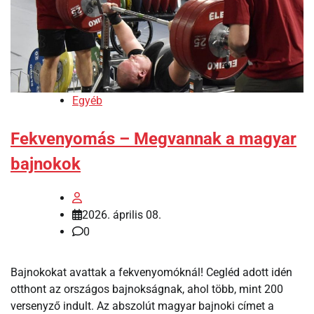
Egyéb
Fekvenyomás – Megvannak a magyar
bajnokok
2026. április 08.
0
Bajnokokat avattak a fekvenyomóknál! Cegléd adott idén
otthont az országos bajnokságnak, ahol több, mint 200
versenyző indult. Az abszolút magyar bajnoki címet a