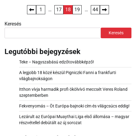
Bejegyzések
1
…
17
18
19
…
44
lapozása
Keresés
Keresés
Legutóbbi bejegyzések
Teke – Nagyszabású edzőtovábbképző!
A legjobb 18 közé készül Pigniczki Fanni a frankfurti
világbajnokságon
Itthon vívja harmadik profi ökölvívó meccsét Veres Roland
szeptemberben
Fekvenyomás – Öt Európa-bajnoki cím és világcsúcs eddig!
Lezárult az Európai Muaythai Liga első állomása – magyar
részvétellel debütált az új sorozat