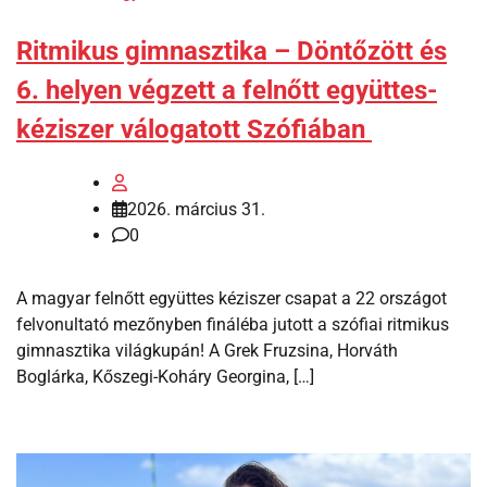
Ritmikus gimnasztika – Döntőzött és
6. helyen végzett a felnőtt együttes-
kéziszer válogatott Szófiában
2026. március 31.
0
A magyar felnőtt együttes kéziszer csapat a 22 országot
felvonultató mezőnyben fináléba jutott a szófiai ritmikus
gimnasztika világkupán! A Grek Fruzsina, Horváth
Boglárka, Kőszegi-Koháry Georgina, […]