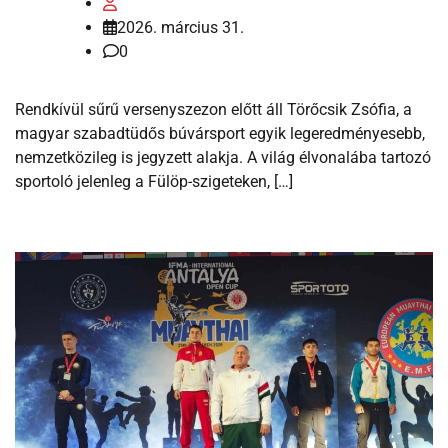
2026. március 31.
0
Rendkívül sűrű versenyszezon előtt áll Törőcsik Zsófia, a
magyar szabadtüdős búvársport egyik legeredményesebb,
nemzetközileg is jegyzett alakja. A világ élvonalába tartozó
sportoló jelenleg a Fülöp-szigeteken, […]