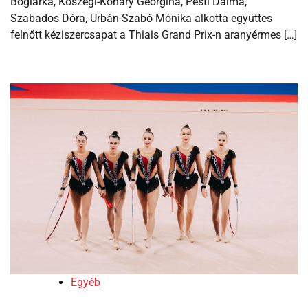
Boglárka, Kőszegi-Koháry Georgina, Pesti Dalma,
Szabados Dóra, Urbán-Szabó Mónika alkotta együttes
felnőtt kéziszercsapat a Thiais Grand Prix-n aranyérmes […]
Egyéb