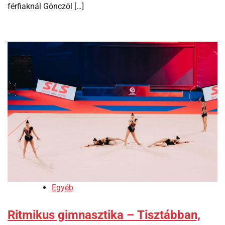
férfiaknál Gönczöl […]
Egyéb
Ritmikus gimnasztika – Tisztábban,