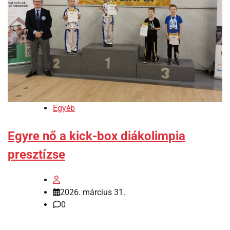
Egyéb
Egyre nő a kick-box diákolimpia
presztízse
2026. március 31.
0