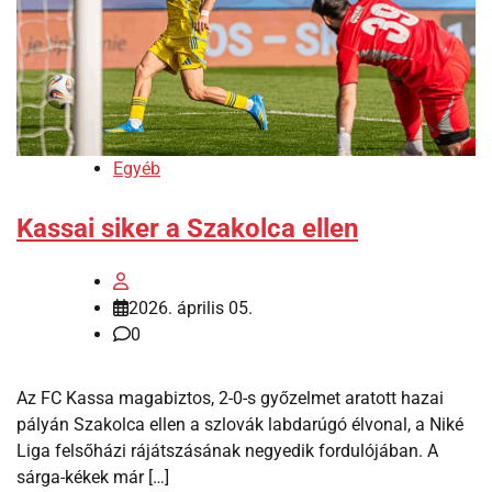
Egyéb
Kassai siker a Szakolca ellen
2026. április 05.
0
Az FC Kassa magabiztos, 2-0-s győzelmet aratott hazai
pályán Szakolca ellen a szlovák labdarúgó élvonal, a Niké
Liga felsőházi rájátszásának negyedik fordulójában. A
sárga-kékek már […]