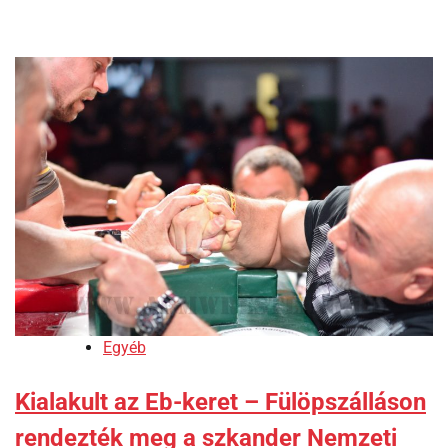
Egyéb
Kialakult az Eb-keret – Fülöpszálláson
rendezték meg a szkander Nemzeti