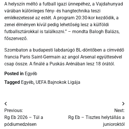
A helyszín méltó a futball igazi ünnepéhez, a Vajdahunyad
várában különleges fény- és hangtechnika teszi
emlékezetessé az estét. A program 20:30-kor kezdődik, a
zenei élményen kívül pedig lehetőség lesz a külföldi
futballsztárokkal is találkozni.” – mondta Balogh Balázs,
főszervező.
Szombaton a budapesti labdarúgó BL-döntőben a címvédő
francia Paris Saint-Germain az angol Arsenal együttesével
csap össze. A finálé a Puskás Arénában lesz 18 órától.
Posted in
Egyéb
Tagged
Egyéb
,
UEFA Bajnokok Ligája
Bejegyzés
Previous:
Next:
navigáció
Rg Eb 2026 – Túl a
Rg Eb – Tisztes helytállás a
pódiumedzésen
junioroktól