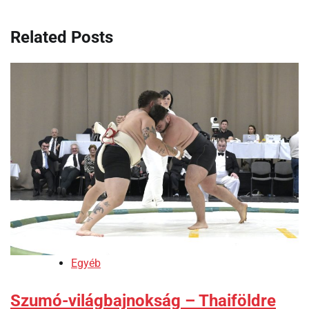
Related Posts
Egyéb
Szumó-világbajnokság – Thaiföldre