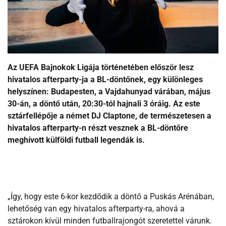
Az UEFA Bajnokok Ligája történetében először lesz
hivatalos afterparty-ja a BL-döntőnek, egy különleges
helyszínen: Budapesten, a Vajdahunyad várában, május
30-án, a döntő után, 20:30-tól hajnali 3 óráig. Az este
sztárfellépője a német DJ Claptone, de természetesen a
hivatalos afterparty-n részt vesznek a BL-döntőre
meghívott külföldi futball legendák is.
„Így, hogy este 6-kor kezdődik a döntő a Puskás Arénában,
lehetőség van egy hivatalos afterparty-ra, ahová a
sztárokon kívül minden futballrajongót szeretettel várunk.