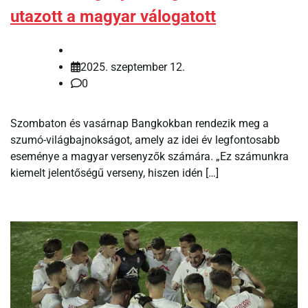
utazott a magyar válogatott
2025. szeptember 12.
0
Szombaton és vasárnap Bangkokban rendezik meg a
szumó-világbajnokságot, amely az idei év legfontosabb
eseménye a magyar versenyzők számára. „Ez számunkra
kiemelt jelentőségű verseny, hiszen idén […]