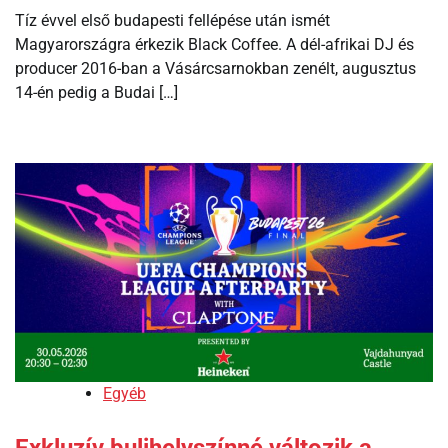
Tíz évvel első budapesti fellépése után ismét
Magyarországra érkezik Black Coffee. A dél-afrikai DJ és
producer 2016-ban a Vásárcsarnokban zenélt, augusztus
14-én pedig a Budai […]
Egyéb
Exkluzív bulihelyszínné változik a