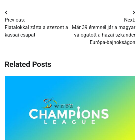
Bejegyzés
Previous:
Next:
navigáció
Fiatalokkal zárta a szezont a
Már 39 éremnél jár a magyar
kassai csapat
válogatott a hazai szkander
Európa-bajnokságon
Related Posts