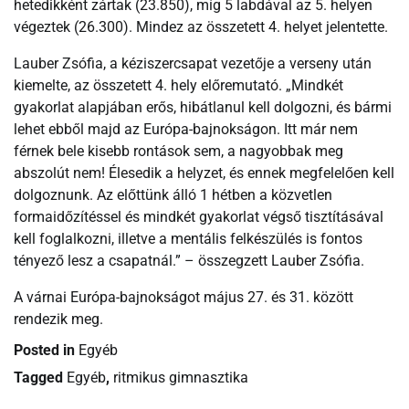
hetedikként zártak (23.850), míg 5 labdával az 5. helyen
végeztek (26.300). Mindez az összetett 4. helyet jelentette.
Lauber Zsófia, a kéziszercsapat vezetője a verseny után
kiemelte, az összetett 4. hely előremutató. „Mindkét
gyakorlat alapjában erős, hibátlanul kell dolgozni, és bármi
lehet ebből majd az Európa-bajnokságon. Itt már nem
férnek bele kisebb rontások sem, a nagyobbak meg
abszolút nem! Élesedik a helyzet, és ennek megfelelően kell
dolgoznunk. Az előttünk álló 1 hétben a közvetlen
formaidőzítéssel és mindkét gyakorlat végső tisztításával
kell foglalkozni, illetve a mentális felkészülés is fontos
tényező lesz a csapatnál.” – összegzett Lauber Zsófia.
A várnai Európa-bajnokságot május 27. és 31. között
rendezik meg.
Posted in
Egyéb
Tagged
Egyéb
,
ritmikus gimnasztika