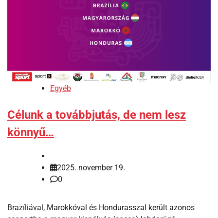
Egyéb
Célunk a továbbjutás, de nem lesz
könnyű…
2025. november 19.
0
Brazíliával, Marokkóval és Hondurasszal került azonos