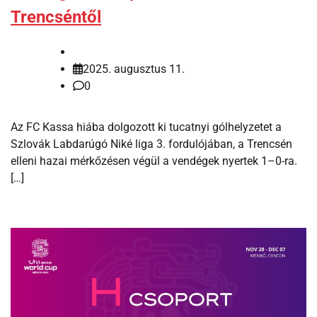
Trencséntől
2025. augusztus 11.
0
Az FC Kassa hiába dolgozott ki tucatnyi gólhelyzetet a
Szlovák Labdarúgó Niké liga 3. fordulójában, a Trencsén
elleni hazai mérkőzésen végül a vendégek nyertek 1–0-ra.
[…]