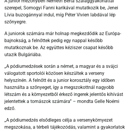
A junior mezőnyben Németh Berta szalaggyakorlattal
szerepel, Somogyi Fanni karikával mutatkozik be, Jenei
Lívia buzogánnyal indul, míg Péter Vivien labdával lép
szőnyegre.
A juniorok számára már holnap megkezdődik az Európa-
bajnokság, a felnőttek pedig egy nappal később
mutatkoznak be. Az együttes kéziszer csapat később
utazik Bulgáriába.
„A pódiumedzések során a német, a magyar és a svájci
válogatott sportolói közösen készültek a verseny
helyszínén. A felnőtt és a junior korosztály egy időben
használta a szőnyeget, így a megszokottnál nagyobb
létszám és a környezetből érkező ingerek jelentős kihívást
jelentettek a tornászok számára” – mondta Gelle Noémi
edző.
„A pódiumedzés elsődleges célja a versenykörnyezet
megszokása, a térbeli tájékozódás, valamint a gyakorlatok