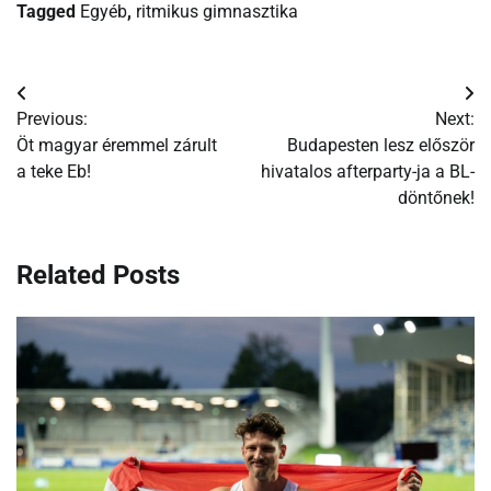
Tagged
Egyéb
,
ritmikus gimnasztika
Bejegyzés
Previous:
Next:
navigáció
Öt magyar éremmel zárult
Budapesten lesz először
a teke Eb!
hivatalos afterparty-ja a BL-
döntőnek!
Related Posts