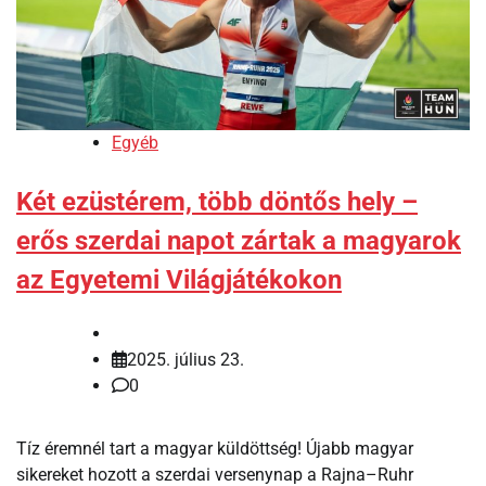
Egyéb
Két ezüstérem, több döntős hely –
erős szerdai napot zártak a magyarok
az Egyetemi Világjátékokon
2025. július 23.
0
Tíz éremnél tart a magyar küldöttség! Újabb magyar
sikereket hozott a szerdai versenynap a Rajna–Ruhr