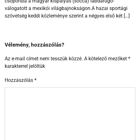
csoportba a magyar kispályás (socca) labdarúgó-
válogatott a mexikói világbajnokságon.A hazai sportági
szövetség keddi közleménye szerint a négyes első két […]
Vélemény, hozzászólás?
Az e-mail címet nem tesszük közzé.
A kötelező mezőket
*
karakterrel jelöltük
Hozzászólás
*