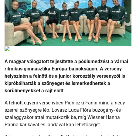
A magyar válogatott teljesítette a pódiumedzést a várnai
ritmikus gimnasztika Európa-bajnokságon. A verseny
helyszínén a felnőtt és a junior korosztály versenyzői is
kipróbálhatták a szőnyeget és ismerkedhettek a
körülményekkel a rajt előtt.
A felnőtt egyéni versenyben Pigniczki Fanni mind a négy
szerrel szőnyegre lép. Lovász Luca Flóra buzogány- és
szalaggyakorlattal mutatkozik be, míg Wiesner Hanna
Panna karikával és labdával kap lehetőséget.