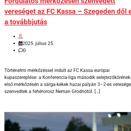
Fordulatos mérkőzésen szenvedett
vereséget az FC Kassa – Szegeden dől e
a továbbjutás
2025. július 25.
0
Történelmi mérkőzéssel indult az FC Kassa európai
kupaszereplése: a Konferencia-liga második selejtezőkörének
első mérkőzésén a sárga-kékek hazai pályán 3–2-es veresége
szenvedtek a fehérorosz Neman Grodnótól. […]