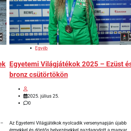
Egyéb
ek
Egyetemi Világjátékok 2025 – Ezüst é
bronz csütörtökön
2025. július 25.
0
a–
Az Egyetemi Világjátékok nyolcadik versenynapján újabb
érmekkel és döntős helyezésekkel gazdagodott a magyar