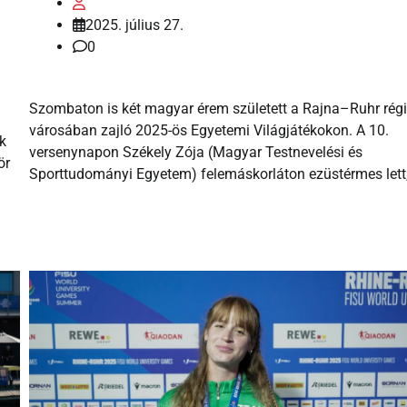
2025. július 27.
0
Szombaton is két magyar érem született a Rajna–Ruhr régi
városában zajló 2025-ös Egyetemi Világjátékokon. A 10.
k
versenynapon Székely Zója (Magyar Testnevelési és
ör
Sporttudományi Egyetem) felemáskorláton ezüstérmes lett,