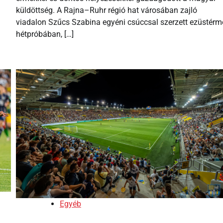
küldöttség. A Rajna–Ruhr régió hat városában zajló
viadalon Szűcs Szabina egyéni csúccsal szerzett ezüstérm
hétpróbában, […]
Egyéb