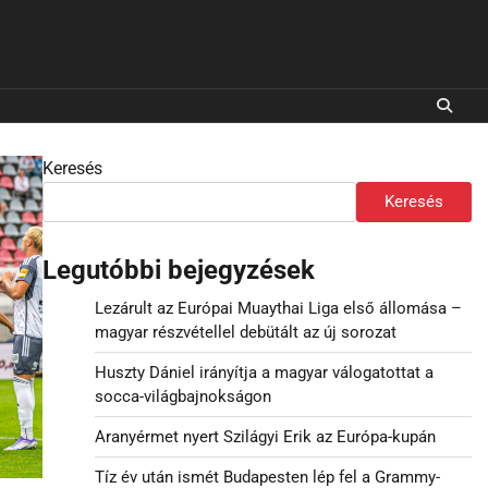
Keresés
Keresés
Legutóbbi bejegyzések
Lezárult az Európai Muaythai Liga első állomása –
magyar részvétellel debütált az új sorozat
Huszty Dániel irányítja a magyar válogatottat a
socca-világbajnokságon
Aranyérmet nyert Szilágyi Erik az Európa-kupán
Tíz év után ismét Budapesten lép fel a Grammy-