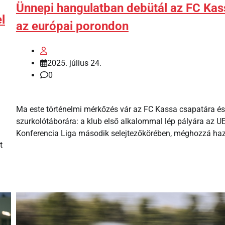
Ünnepi hangulatban debütál az FC Kas
l
az európai porondon
2025. július 24.
0
Ma este történelmi mérkőzés vár az FC Kassa csapatára és
szurkolótáborára: a klub első alkalommal lép pályára az U
Konferencia Liga második selejtezőkörében, méghozzá haz
t