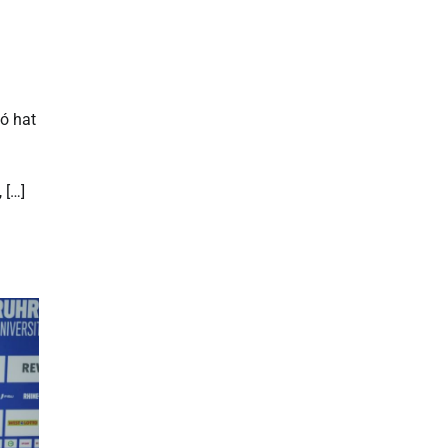
ó hat
 […]