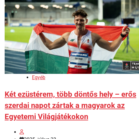
Egyéb
Két ezüstérem, több döntős hely – erős
szerdai napot zártak a magyarok az
Egyetemi Világjátékokon