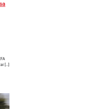
sa
EFA
ai […]