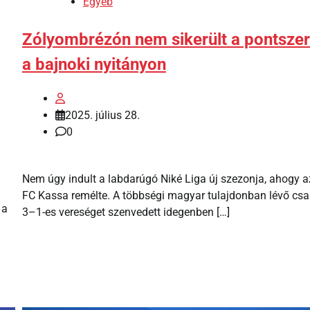
Egyéb
Zólyombrézón nem sikerült a pontsze
a bajnoki nyitányon
2025. július 28.
0
Nem úgy indult a labdarúgó Niké Liga új szezonja, ahogy a
FC Kassa remélte. A többségi magyar tulajdonban lévő csa
 a
3–1-es vereséget szenvedett idegenben […]