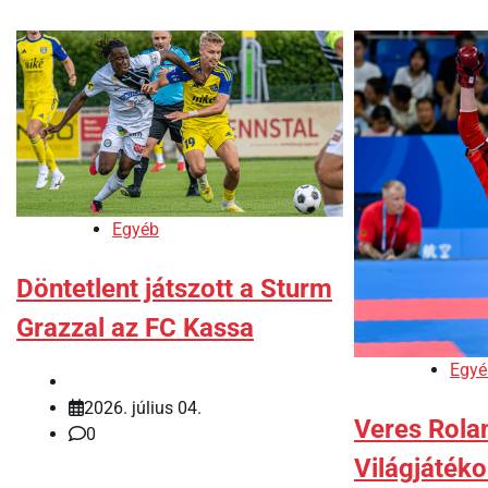
Egyéb
Döntetlent játszott a Sturm
Grazzal az FC Kassa
Egyé
2026. július 04.
Veres Rola
0
Világjáték