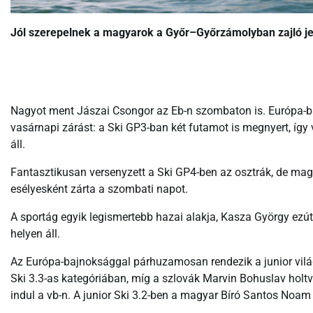
Jól szerepelnek a magyarok a Győr–Győrzámolyban zajló jet
Nagyot ment Jászai Csongor az Eb-n szombaton is. Európa-ba
vasárnapi zárást: a Ski GP3-ban két futamot is megnyert, így 
áll.
Fantasztikusan versenyzett a Ski GP4-ben az osztrák, de magy
esélyesként zárta a szombati napot.
A sportág egyik legismertebb hazai alakja, Kasza György ezút
helyen áll.
Az Európa-bajnoksággal párhuzamosan rendezik a junior világ
Ski 3.3-as kategóriában, míg a szlovák Marvin Bohuslav holtv
indul a vb-n. A junior Ski 3.2-ben a magyar Bíró Santos Noam