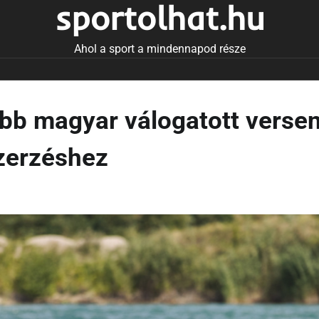
sportolhat.hu
Ahol a sport a mindennapod része
Több magyar válogatott verse
szerzéshez