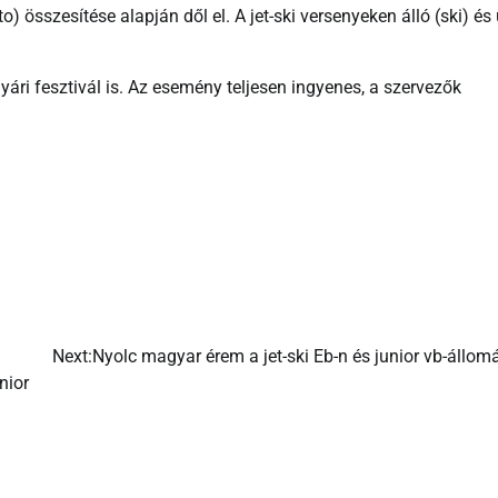
összesítése alapján dől el. A jet-ski versenyeken álló (ski) és 
ri fesztivál is. Az esemény teljesen ingyenes, a szervezők
Next:
Nyolc magyar érem a jet-ski Eb-n és junior vb-állo
nior