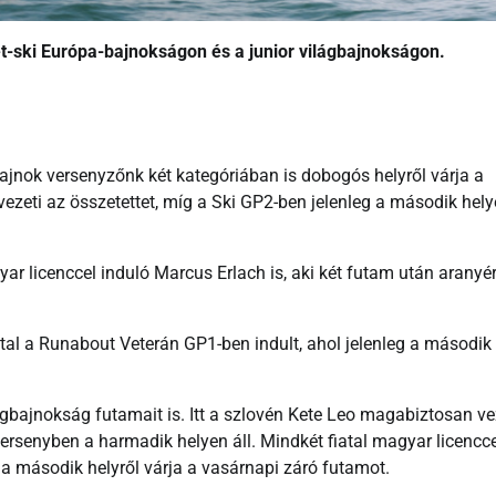
-ski Európa-bajnokságon és a junior világbajnokságon.
jnok versenyzőnk két kategóriában is dobogós helyről várja a
vezeti az összetettet, míg a Ski GP2-ben jelenleg a második hel
ar licenccel induló Marcus Erlach is, aki két futam után aranyé
tal a Runabout Veterán GP1-ben indult, ahol jelenleg a második
bajnokság futamait is. Itt a szlovén Kete Leo magabiztosan ve
ersenyben a harmadik helyen áll. Mindkét fiatal magyar licencce
 a második helyről várja a vasárnapi záró futamot.