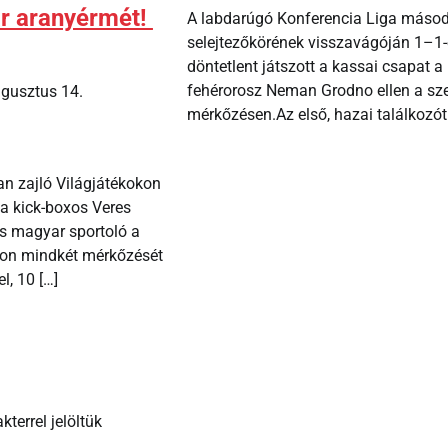
r aranyérmét!
A labdarúgó Konferencia Liga másod
selejtezőkörének visszavágóján 1–1-
döntetlent játszott a kassai csapat a
fehérorosz Neman Grodno ellen a sz
gusztus 14.
mérkőzésen.Az első, hazai találkozót 
an zajló Világjátékokon
 a kick-boxos Veres
s magyar sportoló a
ton mindkét mérkőzését
l, 10 […]
kterrel jelöltük