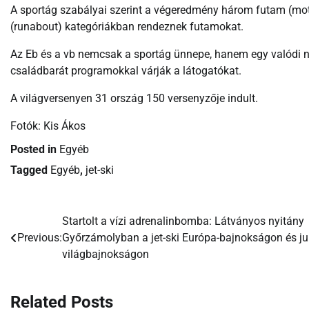
A sportág szabályai szerint a végeredmény három futam (moto) 
(runabout) kategóriákban rendeznek futamokat.
Az Eb és a vb nemcsak a sportág ünnepe, hanem egy valódi nyá
családbarát programokkal várják a látogatókat.
A világversenyen 31 ország 150 versenyzője indult.
Fotók: Kis Ákos
Posted in
Egyéb
Tagged
Egyéb
,
jet-ski
Startolt a vízi adrenalinbomba: Látványos nyitány
Bejegyzés
Previous:
Győrzámolyban a jet-ski Európa-bajnokságon és ju
navigáció
világbajnokságon
Related Posts