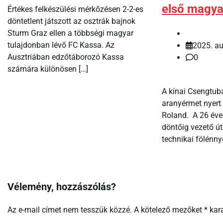
első magya
Értékes felkészülési mérkőzésen 2-2-es
döntetlent játszott az osztrák bajnok
Sturm Graz ellen a többségi magyar
tulajdonban lévő FC Kassa. Az
2025. au
Ausztriában edzőtáborozó Kassa
0
számára különösen […]
A kínai Csengtub
aranyérmet nyert
Roland. A 26 éve
döntőig vezető ú
technikai fölénnye
Vélemény, hozzászólás?
Az e-mail címet nem tesszük közzé.
A kötelező mezőket
*
kara