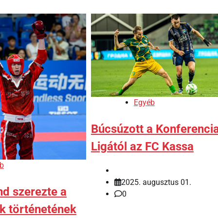
Egyéb
Búcsúzott a Konferenci
Ligától az FC Kassa
b
2025. augusztus 01.
nd szerezte a
0
ok történetének