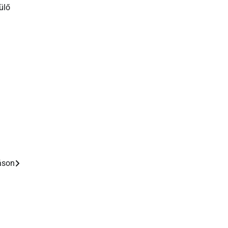
ülő
máson