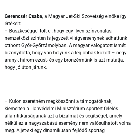
Gerencsér Csaba
, a Magyar Jet-Ski Szövetség elnöke így
értékelt:
– Büszkeséggel tölt el, hogy egy ilyen színvonalas,
nemzetközi szinten is jegyzett világversenynek adhattunk
otthont Győr-Győrzámolyban. A magyar válogatott ismét
bizonyította, hogy van helyünk a legjobbak között – négy
arany-, három ezüst- és egy bronzérmünk is azt mutatja,
hogy jó úton járunk.
– Külön szeretném megköszönni a támogatóknak,
kiemelten a Honvédelmi Minisztérium sportért felelős
államtitkárságának azt a bizalmat és segítséget, amely
nélkül ez a nagyszabású esemény nem valósulhatott volna
meg. A jet-ski egy dinamikusan fejlődő sportág