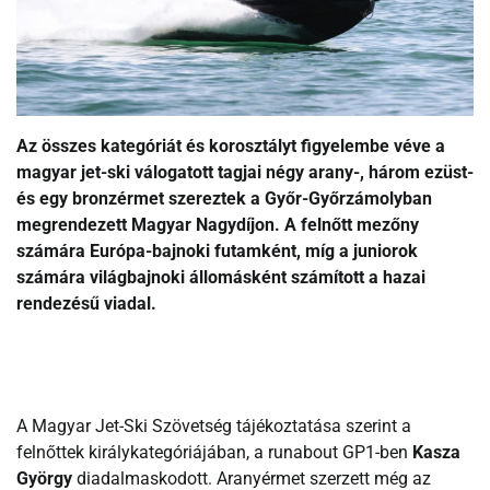
Az összes kategóriát és korosztályt figyelembe véve a
magyar jet-ski válogatott tagjai négy arany-, három ezüst-
és egy bronzérmet szereztek a Győr-Győrzámolyban
megrendezett Magyar Nagydíjon. A felnőtt mezőny
számára Európa-bajnoki futamként, míg a juniorok
számára világbajnoki állomásként számított a hazai
rendezésű viadal.
A Magyar Jet-Ski Szövetség tájékoztatása szerint a
felnőttek királykategóriájában, a runabout GP1-ben
Kasza
György
diadalmaskodott. Aranyérmet szerzett még az