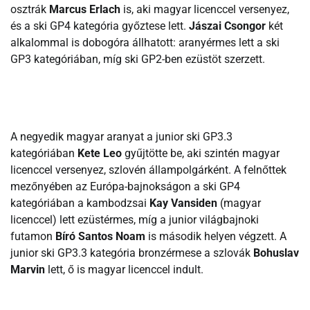
osztrák
Marcus Erlach
is, aki magyar licenccel versenyez,
és a ski GP4 kategória győztese lett.
Jászai Csongor
két
alkalommal is dobogóra állhatott: aranyérmes lett a ski
GP3 kategóriában, míg ski GP2-ben ezüstöt szerzett.
A negyedik magyar aranyat a junior ski GP3.3
kategóriában
Kete Leo
gyűjtötte be, aki szintén magyar
licenccel versenyez, szlovén állampolgárként. A felnőttek
mezőnyében az Európa-bajnokságon a ski GP4
kategóriában a kambodzsai
Kay Vansiden
(magyar
licenccel) lett ezüstérmes, míg a junior világbajnoki
futamon
Bíró Santos Noam
is második helyen végzett. A
junior ski GP3.3 kategória bronzérmese a szlovák
Bohuslav
Marvin
lett, ő is magyar licenccel indult.