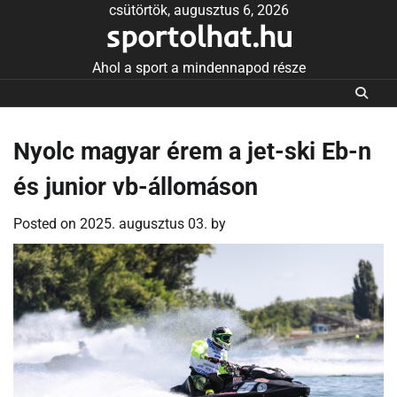
Skip
csütörtök, augusztus 6, 2026
sportolhat.hu
to
content
Ahol a sport a mindennapod része
Nyolc magyar érem a jet-ski Eb-n
és junior vb-állomáson
Posted on
2025. augusztus 03.
by