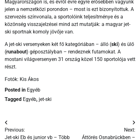
Magyarországon is, és évről évre egyre erősebben vagyunk
jelen a nemzetközi porondon – most is ezt bizonyítottuk. A
szervezés színvonala, a sportolóink teljesítménye és a
közönség visszajelzései mind azt mutatják: a magyar jet-
ski sportnak komoly jövője van.
A jet-ski versenyeken két fő kategóriában – álló (
ski
) és ülő
(
runabout
) géposztályban – rendeznek futamokat. A
mostani világversenyen 31 ország közel 150 sportolója vett
részt.
Fotók: Kis Ákos
Posted in
Egyéb
Tagged
Egyéb
,
jet-ski
Bejegyzés
Previous:
Next:
navigáció
Jet-ski Eb és junior vb – Több
Áttörés Osnabrückben –