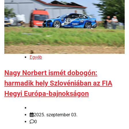
Egyéb
Nagy Norbert ismét dobogón:
harmadik hely Szlovéniában az FIA
Hegyi Európa-bajnokságon
2025. szeptember 03.
0