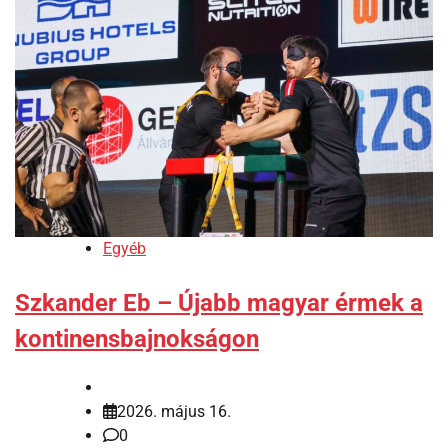
Egyéb
Szkander Eb – Újabb magyar érmek a
kontinensbajnokságon
2026. május 16.
0