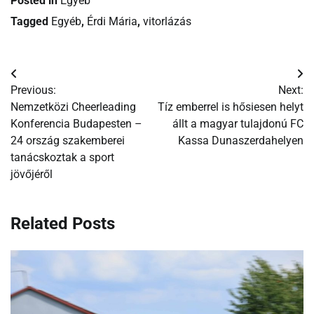
Posted in
Egyéb
Tagged
Egyéb
,
Érdi Mária
,
vitorlázás
Bejegyzés
Previous:
Next:
navigáció
Nemzetközi Cheerleading
Tíz emberrel is hősiesen helyt
Konferencia Budapesten –
állt a magyar tulajdonú FC
24 ország szakemberei
Kassa Dunaszerdahelyen
tanácskoztak a sport
jövőjéről
Related Posts