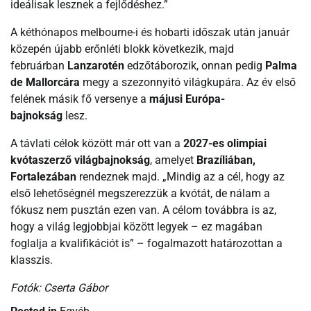
ideálisak lesznek a fejlődéshez.”
A kéthónapos melbourne-i és hobarti időszak után január
közepén újabb erőnléti blokk következik, majd
februárban
Lanzarotén
edzőtáborozik, onnan pedig
Palma
de Mallorcára
megy a szezonnyitó világkupára. Az év első
felének másik fő versenye a
májusi Európa-
bajnokság
lesz.
A távlati célok között már ott van a
2027-es olimpiai
kvótaszerző világbajnokság
, amelyet
Brazíliában,
Fortalezában
rendeznek majd. „Mindig az a cél, hogy az
első lehetőségnél megszerezzük a kvótát, de nálam a
fókusz nem pusztán ezen van. A célom továbbra is az,
hogy a világ legjobbjai között legyek – ez magában
foglalja a kvalifikációt is” – fogalmazott határozottan a
klasszis.
Fotók: Cserta Gábor