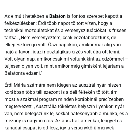
Az elmúlt hetekben a
Balaton
is fontos szerepet kapott a
felkészülésben: Érdi több napot töltött vízen, hogy a
technikai mozdulatokat és a versenyszituációkat is frissen
tartsa. „Nem versenyeztem, csak edzőtáboroztunk, de
elképesztően jó volt. Őszi napokon, amikor már alig van
hajó a tavon, igazi nosztalgikus érzés volt újra ott lenni.
Volt olyan nap, amikor csak mi voltunk kint az edzőmmel –
teljesen olyan volt, mint amikor még gimisként lejártam a
Balatonra edzeni.”
Érdi Mária számára nem idegen az ausztrál nyár, hiszen
korábban több téli szezont is a déli féltekén töltött, ám
most a szakmai program minden korábbinál precízebben
megtervezett. „Ausztrália tökéletes helyszín ilyenkor: nyár
van, nem betegszünk le, sokkal hatékonyabb a munka, és a
mezőny is nagyon erős. Az ausztrál, amerikai, lengyel és
kanadai csapat is ott lesz, így a versenykörülmények