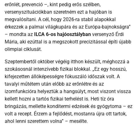
erőnlét, prevenció –, kint pedig erős szélben,
versenyszituációkban szeretném ezt a hajóban is
megvalósítani. A cél, hogy 2026-ra stabil alapokkal
érkezzek a palmai világkupára és az Európa-bajnokságra”
– mondta az
ILCA 6-os hajóosztályban
versenyző Érdi
Mária, aki ezúttal is a megszokott precizitással építi újabb
olimpiai ciklusát.
Szeptembertől október végéig itthon készült, méghozzá a
szokásosnál intenzívebb fizikai blokkal. „Ez egy hosszú,
kifejezetten állóképességre fókuszáló időszak volt. A
tavalyi műtétem után előbb az erőnlétre és az
izomfunkcióra helyeztük a hangsúlyt, most viszont vissza
kellett hozni a tartós fizikai terhelést is. Heti tíz óra
bringázás, mellette konditermi edzések és gyógytorna – ez
volt a recept. Érzem a fejlődést, mostanra újra ott tartok,
ahol lenni szerettem volna” – mesélte.