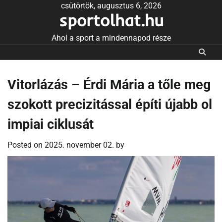
Skip
csütörtök, augusztus 6, 2026
sportolhat.hu
to
content
Ahol a sport a mindennapod része
Vitorlázás – Érdi Mária a tőle meg
szokott precizitással építi újabb ol
impiai ciklusát
Posted on
2025. november 02.
by