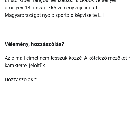
Bristol Open rangos nemzetközi kick-box versenyen,
amelyen 18 ország 765 versenyzője indult.
Magyarországot nyolc sportoló képviselte […]
Vélemény, hozzászólás?
Az e-mail címet nem tesszük közzé.
A kötelező mezőket
*
karakterrel jelöltük
Hozzászólás
*