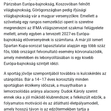
Párizsban Európa-bajnokság, Koszovóban felnőtt
világbajnokság, Görögországban pedig ifjúsági
világbajnokság vár a magyar versenyzőkre. Emellett a
szövetség egy rangos nemzetközi opent is szeretne
megrendezni az IFMA világszervezet szakmai felügyelete
mellett, amely egyben a tervezett 2027-es Európa-
bajnokság előversenyének is számítana. A már jól ismert
Spartan Kupa-sorozat tapasztalatai alapján egy több száz
fős, több országot felvonultató esemény körvonalazódik,
amely méretében és lebonyolításában is egy kisebb
Európa-bajnokság szintjét idézi.
A sportág jövője szempontjából továbbra is kulcskérdés az
utánpótlás. Bár a 14–17 éves korosztály minden
sportágban érzékeny időszak, a muaythaiban a
lemorzsolódás aránya alacsony. Dudok Károly szerint
ennek oka a jól működő klubrendszer, a felkészült edzők, a
folyamatos motiváció és az átlátható életpályamodell,
amely hosszú távon is az edzőtermekben tartja a