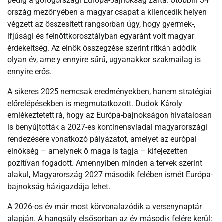
pedig a görögországi Európa-bajnokság zárta. Utóbbin 34
ország mezőnyében a magyar csapat a kilencedik helyen
végzett az összesített rangsorban úgy, hogy gyermek-,
ifjúsági és felnőttkorosztályban egyaránt volt magyar
érdekeltség. Az elnök összegzése szerint ritkán adódik
olyan év, amely ennyire sűrű, ugyanakkor szakmailag is
ennyire erős.
A sikeres 2025 nemcsak eredményekben, hanem stratégiai
előrelépésekben is megmutatkozott. Dudok Károly
emlékeztetett rá, hogy az Európa-bajnokságon hivatalosan
is benyújtották a 2027-es kontinensviadal magyarországi
rendezésére vonatkozó pályázatot, amelyet az európai
elnökség – amelynek ő maga is tagja – kifejezetten
pozitívan fogadott. Amennyiben minden a tervek szerint
alakul, Magyarország 2027 második felében ismét Európa-
bajnokság házigazdája lehet.
A 2026-os év már most körvonalazódik a versenynaptár
alapján. A hangsúly elsősorban az év második felére kerül: