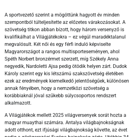
A sportvezető szerint a mögöttünk hagyott év minden
szempontból túlteljesítette az előzetes várakozásokat. A
szövetség titkon abban bízott, hogy három versenyző is
kvalifikálhat a Világjátékokra – ez végül maradéktalanul
megvalósult. Két női és egy férfi induló képviselte
Magyarországot a rangos multisporteseményen, ahol
Spéth Norbert bronzérmet szerzett, míg Székely Anna
negyedik, Nardoletti Ajsa pedig ötödik helyen zárt. Dudok
Károly szerint egy kis létszámú szakszövetség életében
ezek az eredmények kiemelkedő jelentőségűek, különösen
annak fényében, hogy a nemzetközi szövetség a
korábbiaknál jóval szűkebb súlycsoportos rendszert
alkalmazott.
A Világjátékok mellett 2025 világversenyek sorát hozta a
magyar muaythai számára. Antalya világbajnokságnak
adott otthont, ezt ifjúsági világbajnokság követte, az évet