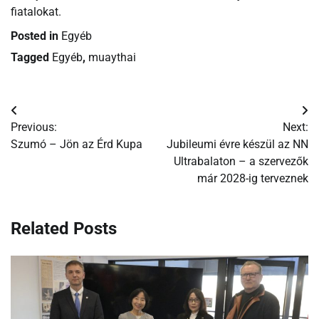
fiatalokat.
Posted in
Egyéb
Tagged
Egyéb
,
muaythai
Bejegyzés
Previous:
Next:
navigáció
Szumó – Jön az Érd Kupa
Jubileumi évre készül az NN
Ultrabalaton – a szervezők
már 2028-ig terveznek
Related Posts