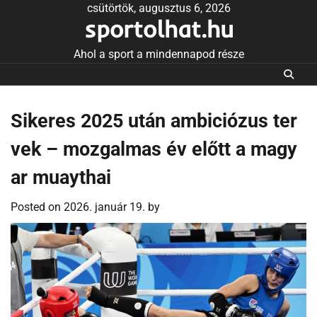
Skip
csütörtök, augusztus 6, 2026
sportolhat.hu
to
content
Ahol a sport a mindennapod része
Sikeres 2025 után ambiciózus ter
vek – mozgalmas év előtt a magy
ar muaythai
Posted on
2026. január 19.
by