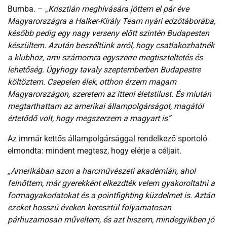
Bumba. – „
Krisztián meghívására jöttem el pár éve
Magyarországra a Halker-Király Team nyári edzőtáborába,
később pedig egy nagy verseny előtt szintén Budapesten
készültem. Azután beszéltünk arról, hogy csatlakozhatnék
a klubhoz, ami számomra egyszerre megtiszteltetés és
lehetőség. Úgyhogy tavaly szeptemberben Budapestre
költöztem. Csepelen élek, otthon érzem magam
Magyarországon, szeretem az itteni életstílust. És miután
megtarthattam az amerikai állampolgárságot, magától
értetődő volt, hogy megszerzem a magyart is”
Az immár kettős állampolgársággal rendelkező sportoló
elmondta: mindent megtesz, hogy elérje a céljait.
„Amerikában azon a harcművészeti akadémián, ahol
felnőttem, már gyerekként elkezdték velem gyakoroltatni a
formagyakorlatokat és a pointfighting küzdelmet is. Aztán
ezeket hosszú éveken keresztül folyamatosan
párhuzamosan műveltem, és azt hiszem, mindegyikben jó