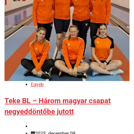
Egyéb
Teke BL – Három magyar csapat
negyeddöntőbe jutott
2025. december 09.