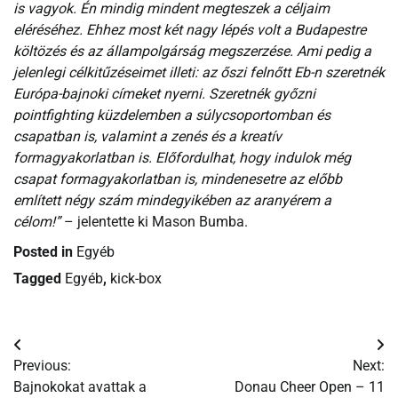
is vagyok. Én mindig mindent megteszek a céljaim
eléréséhez. Ehhez most két nagy lépés volt a Budapestre
költözés és az állampolgárság megszerzése. Ami pedig a
jelenlegi célkitűzéseimet illeti: az őszi felnőtt Eb-n szeretnék
Európa-bajnoki címeket nyerni. Szeretnék győzni
pointfighting küzdelemben a súlycsoportomban és
csapatban is, valamint a zenés és a kreatív
formagyakorlatban is. Előfordulhat, hogy indulok még
csapat formagyakorlatban is, mindenesetre az előbb
említett négy szám mindegyikében az aranyérem a
célom!”
– jelentette ki Mason Bumba.
Posted in
Egyéb
Tagged
Egyéb
,
kick-box
Bejegyzés
Previous:
Next:
navigáció
Bajnokokat avattak a
Donau Cheer Open – 11