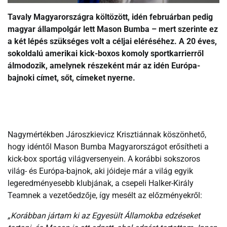
Tavaly Magyarországra költözött, idén februárban pedig
magyar állampolgár lett Mason Bumba – mert szerinte ez
a két lépés szükséges volt a céljai eléréséhez. A 20 éves,
sokoldalú amerikai kick-boxos komoly sportkarrierről
álmodozik, amelynek részeként már az idén Európa-
bajnoki címet, sőt, címeket nyerne.
Nagymértékben Jároszkievicz Krisztiánnak köszönhető,
hogy idéntől Mason Bumba Magyarországot erősítheti a
kick-box sportág világversenyein. A korábbi sokszoros
világ- és Európa-bajnok, aki jóideje már a világ egyik
legeredményesebb klubjának, a csepeli Halker-Király
Teamnek a vezetőedzője, így mesélt az előzményekről:
„Korábban jártam ki az Egyesült Államokba edzéseket