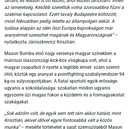
tartani, és Mason is ott edzett, ahol edzést tartottam. Innen
az ismeretség. Később szerettük volna szorosabbra fűzni a
szakmai kapcsolatot. Ezért tavaly Budapestre költözött,
most februárban pedig letette az állampolgári esküt. A
tudása alapján az idén őszi Európa-bajnokságon már
aranyérmet szerezhet magának és Magyarországnak”
–
nyilatkozta Jároszkievicz Krisztián.
Mason Bumba első nagy versenye magyar színekben a
márciusi olaszországi kick-box világkupa volt, ahol a
magyar csapatból ő nyerte a legtöbb érmet: szám szerint
ötöt, köztük egy aranyat a pointfighting szabályrendszer 94
kg-os súlycsoportjában. A fiatal sportoló egyik erőssége
ugyanis a sokoldalúsága: szokatlan módon ugyanis
egyszerre űzi magas fokon a küzdelmi és a formagyakorlat
szakágakat.
„Sok edzőm volt, de egyik sem tett rám akkor hatást, mint
Krisztián, akivel idővel egyre fontosabbá vált a közös
munka”
– mesélte történetet a saját szemszögéből Mason