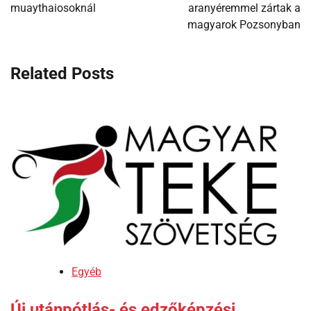
muaythaiosoknál
aranyéremmel zártak a
magyarok Pozsonyban
Related Posts
Egyéb
Új utánpótlás- és edzőképzési