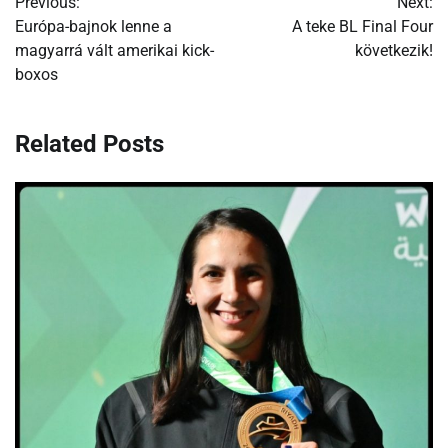
Previous:
Next:
navigáció
Európa-bajnok lenne a
A teke BL Final Four
magyarrá vált amerikai kick-
következik!
boxos
Related Posts