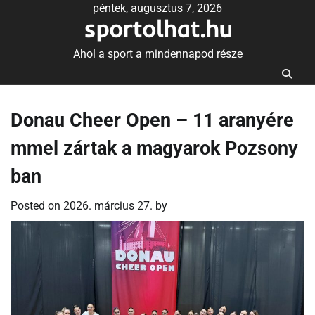
Skip
péntek, augusztus 7, 2026
sportolhat.hu
to
content
Ahol a sport a mindennapod része
Donau Cheer Open – 11 aranyére
mmel zártak a magyarok Pozsony
ban
Posted on
2026. március 27.
by