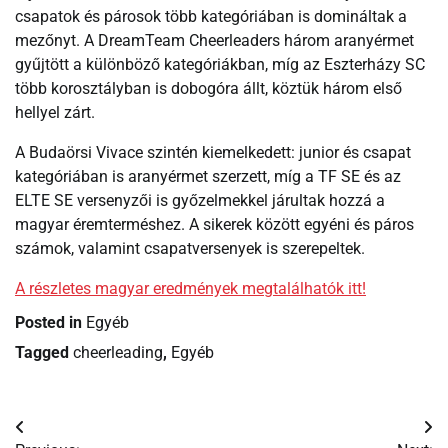
csapatok és párosok több kategóriában is domináltak a
mezőnyt. A DreamTeam Cheerleaders három aranyérmet
gyűjtött a különböző kategóriákban, míg az Eszterházy SC
több korosztályban is dobogóra állt, köztük három első
hellyel zárt.
A Budaörsi Vivace szintén kiemelkedett: junior és csapat
kategóriában is aranyérmet szerzett, míg a TF SE és az
ELTE SE versenyzői is győzelmekkel járultak hozzá a
magyar éremterméshez. A sikerek között egyéni és páros
számok, valamint csapatversenyek is szerepeltek.
A részletes magyar eredmények megtalálhatók itt!
Posted in
Egyéb
Tagged
cheerleading
,
Egyéb
Bejegyzés