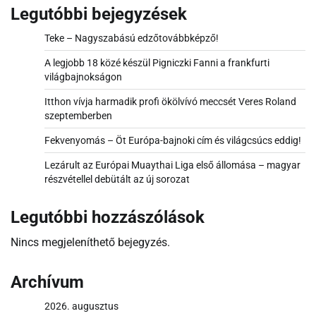
Legutóbbi bejegyzések
Teke – Nagyszabású edzőtovábbképző!
A legjobb 18 közé készül Pigniczki Fanni a frankfurti
világbajnokságon
Itthon vívja harmadik profi ökölvívó meccsét Veres Roland
szeptemberben
Fekvenyomás – Öt Európa-bajnoki cím és világcsúcs eddig!
Lezárult az Európai Muaythai Liga első állomása – magyar
részvétellel debütált az új sorozat
Legutóbbi hozzászólások
Nincs megjeleníthető bejegyzés.
Archívum
2026. augusztus