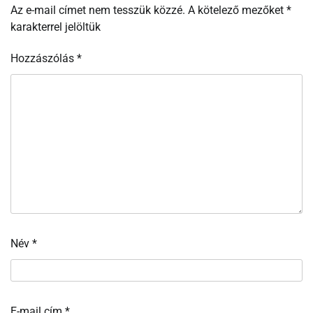
Az e-mail címet nem tesszük közzé.
A kötelező mezőket
*
karakterrel jelöltük
Hozzászólás
*
Név
*
E-mail cím
*