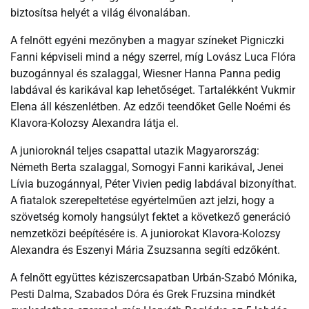
biztosítsa helyét a világ élvonalában.
A felnőtt egyéni mezőnyben a magyar színeket Pigniczki
Fanni képviseli mind a négy szerrel, míg Lovász Luca Flóra
buzogánnyal és szalaggal, Wiesner Hanna Panna pedig
labdával és karikával kap lehetőséget. Tartalékként Vukmir
Elena áll készenlétben. Az edzői teendőket Gelle Noémi és
Klavora-Kolozsy Alexandra látja el.
A junioroknál teljes csapattal utazik Magyarország:
Németh Berta szalaggal, Somogyi Fanni karikával, Jenei
Lívia buzogánnyal, Péter Vivien pedig labdával bizonyíthat.
A fiatalok szerepeltetése egyértelműen azt jelzi, hogy a
szövetség komoly hangsúlyt fektet a következő generáció
nemzetközi beépítésére is. A juniorokat Klavora-Kolozsy
Alexandra és Eszenyi Mária Zsuzsanna segíti edzőként.
A felnőtt együttes kéziszercsapatban Urbán-Szabó Mónika,
Pesti Dalma, Szabados Dóra és Grek Fruzsina mindkét