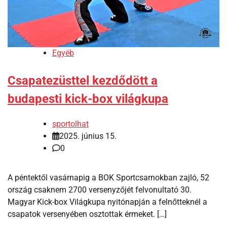
Egyéb
Csapatezüsttel kezdődött a
budapesti kick-box világkupa
sportolhat
2025. június 15.
0
A péntektől vasárnapig a BOK Sportcsarnokban zajló, 52
ország csaknem 2700 versenyzőjét felvonultató 30.
Magyar Kick-box Világkupa nyitónapján a felnőtteknél a
csapatok versenyében osztottak érmeket. […]