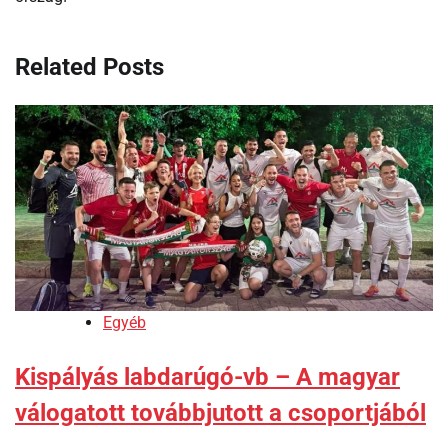
Related Posts
Egyéb
Kispályás labdarúgó-vb – A magyar
válogatott továbbjutott a csoportjából