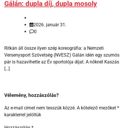
Gálán: dupla díj, dupla mosoly
2026. január 31.
0
Ritkán áll össze ilyen szép koreográfia: a Nemzeti
Versenysport Szövetség (NVESZ) Gálán idén egy szumós
pár is hazavihette az Év sportolója díjat. A nőknél Kaszás
[…]
Vélemény, hozzászólás?
Az e-mail címet nem tesszük közzé.
A kötelező mezőket
*
karakterrel jelöltük
Hozzászólás
*