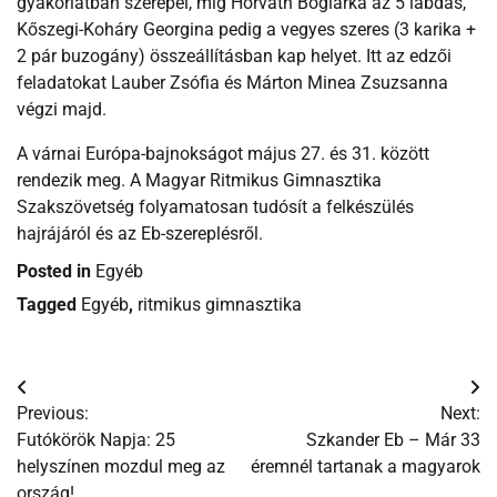
gyakorlatban szerepel, míg Horváth Boglárka az 5 labdás,
Kőszegi-Koháry Georgina pedig a vegyes szeres (3 karika +
2 pár buzogány) összeállításban kap helyet. Itt az edzői
feladatokat Lauber Zsófia és Márton Minea Zsuzsanna
végzi majd.
A várnai Európa-bajnokságot május 27. és 31. között
rendezik meg. A Magyar Ritmikus Gimnasztika
Szakszövetség folyamatosan tudósít a felkészülés
hajrájáról és az Eb-szereplésről.
Posted in
Egyéb
Tagged
Egyéb
,
ritmikus gimnasztika
Bejegyzés
Previous:
Next:
navigáció
Futókörök Napja: 25
Szkander Eb – Már 33
helyszínen mozdul meg az
éremnél tartanak a magyarok
ország!