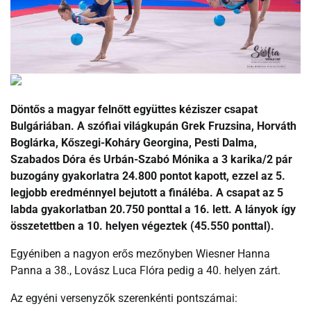
Döntős a magyar felnőtt együttes kéziszer csapat
Bulgáriában. A szófiai világkupán Grek Fruzsina, Horváth
Boglárka, Kőszegi-Koháry Georgina, Pesti Dalma,
Szabados Dóra és Urbán-Szabó Mónika a 3 karika/2 pár
buzogány gyakorlatra 24.800 pontot kapott, ezzel az 5.
legjobb eredménnyel bejutott a fináléba. A csapat az 5
labda gyakorlatban 20.750 ponttal a 16. lett. A lányok így
összetettben a 10. helyen végeztek (45.550 ponttal).
Egyéniben a nagyon erős mezőnyben Wiesner Hanna
Panna a 38., Lovász Luca Flóra pedig a 40. helyen zárt.
Az egyéni versenyzők szerenkénti pontszámai: