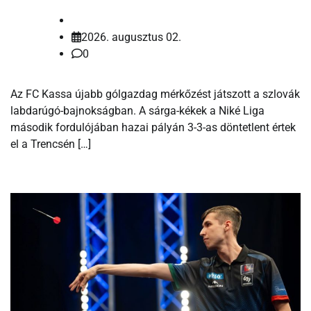
2026. augusztus 02.
0
Az FC Kassa újabb gólgazdag mérkőzést játszott a szlovák
labdarúgó-bajnokságban. A sárga-kékek a Niké Liga
második fordulójában hazai pályán 3-3-as döntetlent értek
el a Trencsén […]