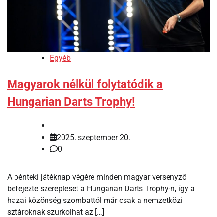
Egyéb
Magyarok nélkül folytatódik a
Hungarian Darts Trophy!
2025. szeptember 20.
0
A pénteki játéknap végére minden magyar versenyző
befejezte szereplését a Hungarian Darts Trophy-n, így a
hazai közönség szombattól már csak a nemzetközi
sztároknak szurkolhat az […]