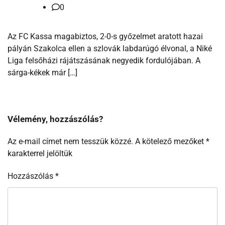
0
Az FC Kassa magabiztos, 2-0-s győzelmet aratott hazai
pályán Szakolca ellen a szlovák labdarúgó élvonal, a Niké
Liga felsőházi rájátszásának negyedik fordulójában. A
sárga-kékek már […]
Vélemény, hozzászólás?
Az e-mail címet nem tesszük közzé.
A kötelező mezőket
*
karakterrel jelöltük
Hozzászólás
*