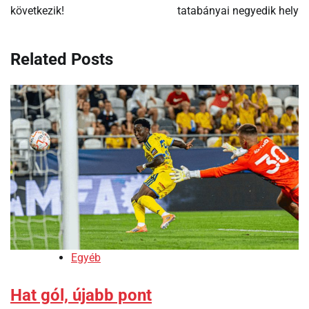
következik!
tatabányai negyedik hely
Related Posts
Egyéb
Hat gól, újabb pont