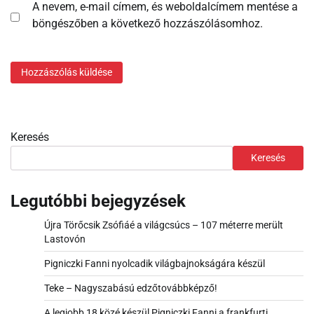
A nevem, e-mail címem, és weboldalcímem mentése a
böngészőben a következő hozzászólásomhoz.
Keresés
Keresés
Legutóbbi bejegyzések
Újra Törőcsik Zsófiáé a világcsúcs – 107 méterre merült
Lastovón
Pigniczki Fanni nyolcadik világbajnokságára készül
Teke – Nagyszabású edzőtovábbképző!
A legjobb 18 közé készül Pigniczki Fanni a frankfurti