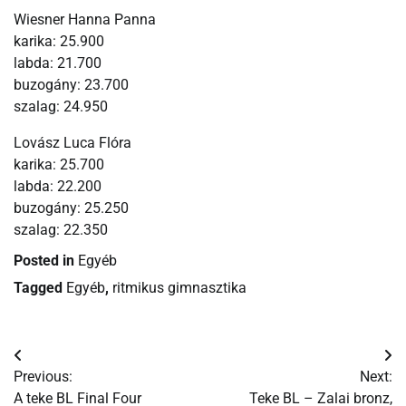
Wiesner Hanna Panna
karika: 25.900
labda: 21.700
buzogány: 23.700
szalag: 24.950
Lovász Luca Flóra
karika: 25.700
labda: 22.200
buzogány: 25.250
szalag: 22.350
Posted in
Egyéb
Tagged
Egyéb
,
ritmikus gimnasztika
Bejegyzés
Previous:
Next:
navigáció
A teke BL Final Four
Teke BL – Zalai bronz,